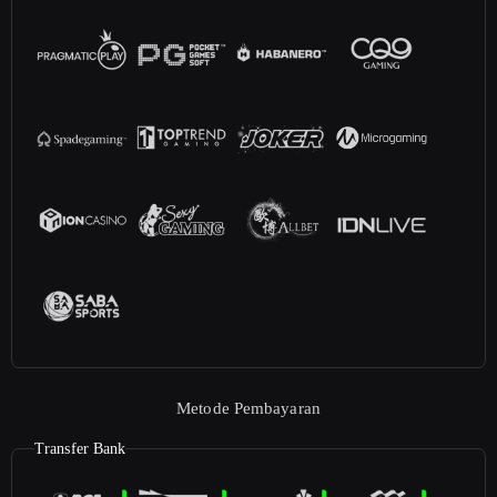
Metode Pembayaran
Transfer Bank