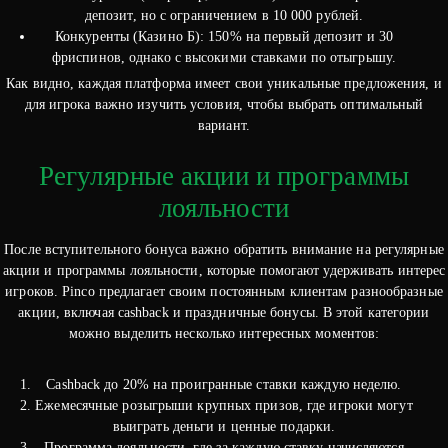
депозит, но с ограничением в 10 000 рублей.
Конкуренты (Казино Б): 150% на первый депозит и 30
фриспинов, однако с высокими ставками по отыгрышу.
Как видно, каждая платформа имеет свои уникальные предложения, и
для игрока важно изучить условия, чтобы выбрать оптимальный
вариант.
Регулярные акции и программы
лояльности
После вступительного бонуса важно обратить внимание на регулярные
акции и программы лояльности, которые помогают удерживать интерес
игроков. Pinco предлагает своим постоянным клиентам разнообразные
акции, включая cashback и праздничные бонусы. В этой категории
можно выделить несколько интересных моментов:
Cashback до 20% на проигранные ставки каждую неделю.
Ежемесячные розыгрыши крупных призов, где игроки могут
выиграть деньги и ценные подарки.
Программа лояльности, где за каждую ставку начисляются