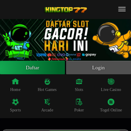
Beranda
Slot Online
Live Casino
Sportsbook
Arcade
Togel Online
Daftar
Login
Poker
Whatsapp
Home
Hot Games
Slots
Live Casino
Telegram
Sports
Arcade
Poker
Togel Online
Livechat