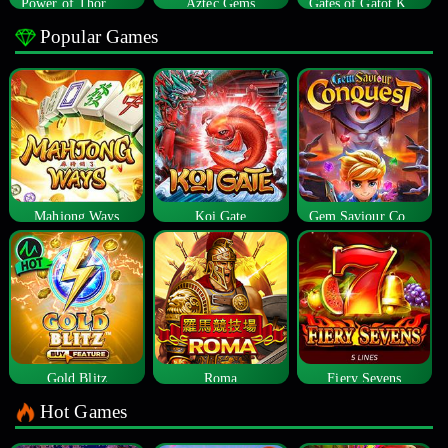
Power of Thor Megaways
Aztec Gems
Gates of Gatot Kaca
Popular Games
Mahjong Ways
Koi Gate
Gem Saviour Conquest
Gold Blitz
Roma
Fiery Sevens
Hot Games