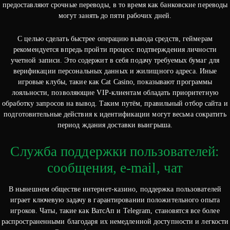
предоставляют срочные переводы, в то время как банковские переводы
могут занять до пяти рабочих дней.
С целью сделать быстрее операцию вывода средств, геймерам
рекомендуется впредь пройти процесс подтверждения личности
учетной записи. Это содержит в себя подачу требуемых бумаг для
верификации персональных данных и жилищного адреса. Иные
игровые клубы, такие как Cat Casino, показывают программы
лояльности, позволяющие VIP-клиентам обладать приоритетную
обработку запросов на вывод. Таким путём, правильный отбор сайта и
подготовительные действия к идентификации могут весьма сократить
период ждания доставки выигрыша.
Служба поддержки пользователей:
сообщения, e-mail, чат
В нынешнем обществе интернет-казино, поддержка пользователей
играет ключевую задачу в гарантировании положительного опыта
игроков. Чаты, такие как ВатсАп и Telegram, становятся все более
распространенными благодаря их немедленной доступности и легкости