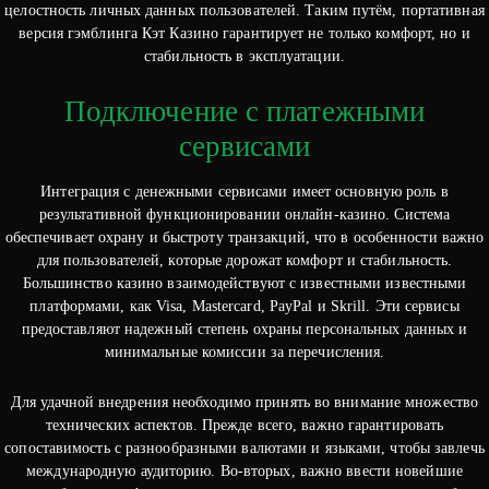
целостность личных данных пользователей. Таким путём, портативная
версия гэмблинга Кэт Казино гарантирует не только комфорт, но и
стабильность в эксплуатации.
Подключение с платежными
сервисами
Интеграция с денежными сервисами имеет основную роль в
результативной функционировании онлайн-казино. Система
обеспечивает охрану и быстроту транзакций, что в особенности важно
для пользователей, которые дорожат комфорт и стабильность.
Большинство казино взаимодействуют с известными известными
платформами, как Visa, Mastercard, PayPal и Skrill. Эти сервисы
предоставляют надежный степень охраны персональных данных и
минимальные комиссии за перечисления.
Для удачной внедрения необходимо принять во внимание множество
технических аспектов. Прежде всего, важно гарантировать
сопоставимость с разнообразными валютами и языками, чтобы завлечь
международную аудиторию. Во-вторых, важно ввести новейшие