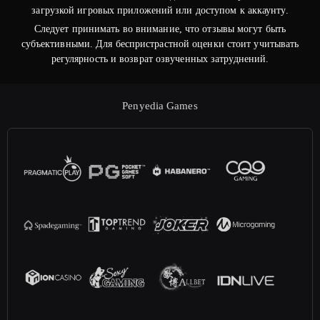
загрузкой игровых приложений или доступом к аккаунту.
Следует принимать во внимание, что отзывы могут быть
субъективными. Для беспристрастной оценки стоит учитывать
регулярность и возврат озвученных затруднений.
Penyedia Games