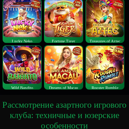
Lucky Neko
Fortune Tiger
Treasures of Aztec
Wild Bandito
Dreams of Macau
Rooster Rumble
Рассмотрение азартного игрового
клуба: техничные и юзерские
особенности