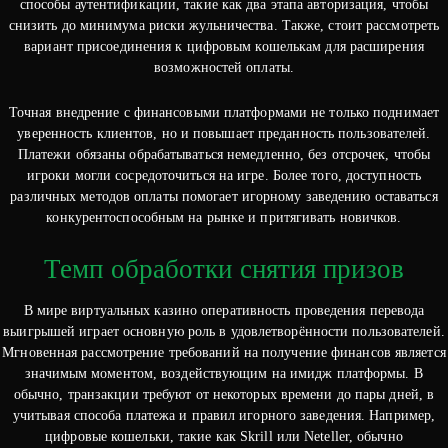
способы аутентификации, такие как два этапа авторизация, чтобы
снизить до минимума риски жульничества. Также, стоит рассмотреть
вариант присоединения к цифровым кошелькам для расширения
возможностей оплаты.
Точная внедрение с финансовыми платформами не только поднимает
уверенность клиентов, но и повышает преданность пользователей.
Платежи обязаны обрабатываться немедленно, без отсрочек, чтобы
игроки могли сосредоточиться на игре. Более того, доступность
различных методов оплаты помогает игорному заведению оставаться
конкурентоспособным на рынке и притягивать новичков.
Темп обработки снятия призов
В мире виртуальных казино оперативность проведения перевода
выигрышей играет основную роль в удовлетворённости пользователей.
Мгновенная рассмотрение требований на получение финансов является
значимым моментом, воздействующим на имидж платформы. В
обычно, транзакции требуют от некоторых времени до пары дней, в
учитывая способа платежа и правил игорного заведения. Например,
цифровые кошельки, такие как Skrill или Neteller, обычно