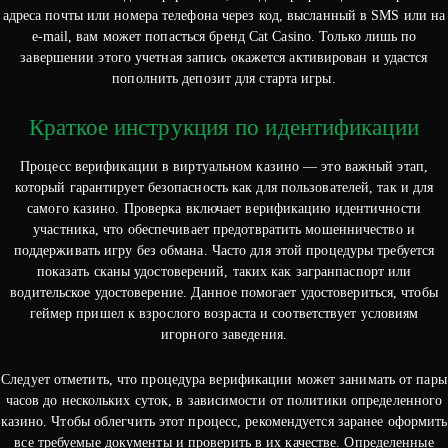
адреса почты или номера телефона через код, высланный в SMS или на
e-mail, вам может попасться бренд Cat Casino. Только лишь по
завершении этого учетная запись окажется активирован и удастся
пополнить депозит для старта игры.
Краткое инструкция по идентификации
Процесс верификации в виртуальном казино — это важный этап,
который гарантирует безопасность как для пользователей, так и для
самого казино. Проверка включает верификацию идентичности
участника, что обеспечивает предотвратить мошенничество и
поддерживать игру без обмана. Часто для этой процедуры требуется
показать сканы удостоверений, таких как загранпаспорт или
водительское удостоверение. Данное помогает удостовериться, чтобы
геймер пришел к взрослого возраста и соответствует условиям
игорного заведения.
Следует отметить, что процедура верификации может занимать от пары
часов до нескольких суток, в зависимости от политики определенного
казино. Чтобы облегчить этот процесс, рекомендуется заранее оформить
все требуемые документы и проверить в их качестве. Определенные