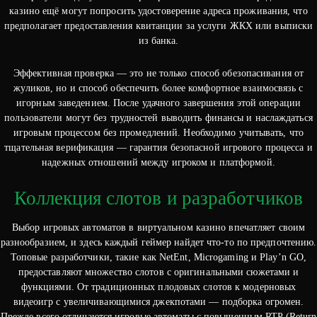
казино ещё могут попросить удостоверение адреса проживания, что
предполагает предоставления квитанции за услуги ЖКХ или выписки
из банка.
Эффективная проверка — это не только способ обезопасивания от
жуликов, но и способ обеспечить более комфортное взаимосвязь с
игорным заведением. После удачного завершения этой операции
пользователи могут без трудностей выводить финансы и наслаждаться
игровым процессом без промедлений. Необходимо учитывать, что
тщательная верификация — гарантия безопасной игрового процесса и
надежных отношений между игроком и платформой.
Коллекция слотов и разработчиков
Выбор игровых автоматов в виртуальном казино впечатляет своим
разнообразием, и здесь каждый геймер найдет что-то по предпочтению.
Топовые разработчики, такие как NetEnt, Microgaming и Play’n GO,
предоставляют множество слотов с оригинальными сюжетами и
функциями. От традиционных плодовых слотов к модерновых
видеоигр с увеличивающимися джекпотами — подборка огромен.
Прежде всего отличаются игровые автоматы с повышенным RTP (Return