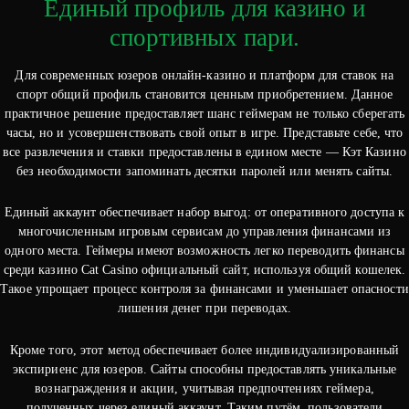
Единый профиль для казино и
спортивных пари.
Для современных юзеров онлайн-казино и платформ для ставок на
спорт общий профиль становится ценным приобретением. Данное
практичное решение предоставляет шанс геймерам не только сберегать
часы, но и усовершенствовать свой опыт в игре. Представьте себе, что
все развлечения и ставки предоставлены в едином месте — Кэт Казино
без необходимости запоминать десятки паролей или менять сайты.
Единый аккаунт обеспечивает набор выгод: от оперативного доступа к
многочисленным игровым сервисам до управления финансами из
одного места. Геймеры имеют возможность легко переводить финансы
среди казино Cat Casino официальный сайт, используя общий кошелек.
Такое упрощает процесс контроля за финансами и уменьшает опасности
лишения денег при переводах.
Кроме того, этот метод обеспечивает более индивидуализированный
экспириенс для юзеров. Сайты способны предоставлять уникальные
вознаграждения и акции, учитывая предпочтениях геймера,
полученных через единый аккаунт. Таким путём, пользователи