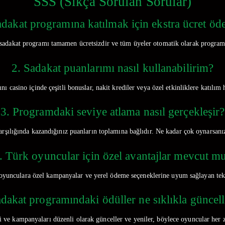
SSS (Sıkça Sorulan Sorular)
adakat programına katılmak için ekstra ücret ö
sadakat programı tamamen ücretsizdir ve tüm üyeler otomatik olarak programa
2. Sadakat puanlarımı nasıl kullanabilirim?
ı casino içinde çeşitli bonuslar, nakit krediler veya özel etkinliklere katılım 
3. Programdaki seviye atlama nasıl gerçekleşir?
rşılığında kazandığınız puanların toplamına bağlıdır. Ne kadar çok oynarsanız, 
. Türk oyuncular için özel avantajlar mevcut m
oyunculara özel kampanyalar ve yerel ödeme seçeneklerine uyum sağlayan tekl
adakat programındaki ödüller ne sıklıkla güncell
 ve kampanyaları düzenli olarak günceller ve yeniler, böylece oyuncular her z