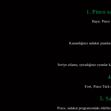
1. Pinco s
Hayır, Pinco 
Kazandığınız sadakat puanların
Seviye atlama, oynadığınız oyunlar ka
4
Evet, Pinco Türk 
5. S
Pinco, sadakat programındaki ödülleri