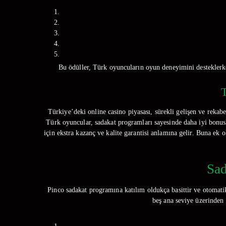
Bu ödüller, Türk oyuncuların oyun deneyimini desteklerken
Türkiye’deki online casino piyasası, sürekli gelişen ve rekab
Türk oyuncular, sadakat programları sayesinde daha iyi bonusla
için ekstra kazanç ve kalite garantisi anlamına gelir. Buna ek 
Sad
Pinco sadakat programına katılım oldukça basittir ve otomat
beş ana seviye üzerinden 