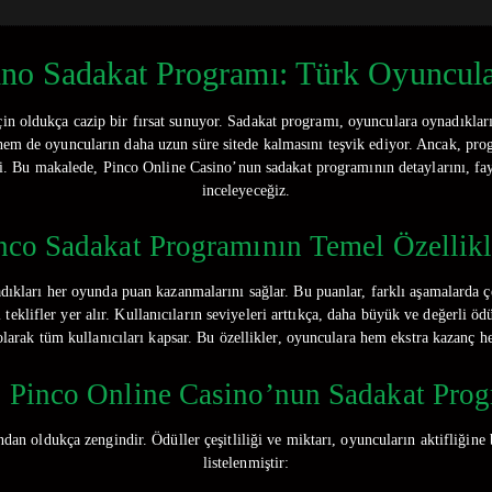
no Sadakat Programı: Türk Oyuncula
n oldukça cazip bir fırsat sunuyor. Sadakat programı, oyunculara oynadıkları 
em de oyuncuların daha uzun süre sitede kalmasını teşvik ediyor. Ancak, prog
işkili. Bu makalede, Pinco Online Casino’nun sadakat programının detaylarını, f
inceleyeceğiz.
nco Sadakat Programının Temel Özellikl
ıkları her oyunda puan kazanmalarını sağlar. Bu puanlar, farklı aşamalarda çeşi
teklifler yer alır. Kullanıcıların seviyeleri arttıkça, daha büyük ve değerli ö
larak tüm kullanıcıları kapsar. Bu özellikler, oyunculara hem ekstra kazanç h
 Pinco Online Casino’nun Sadakat Prog
an oldukça zengindir. Ödüller çeşitliliği ve miktarı, oyuncuların aktifliğine 
listelenmiştir: