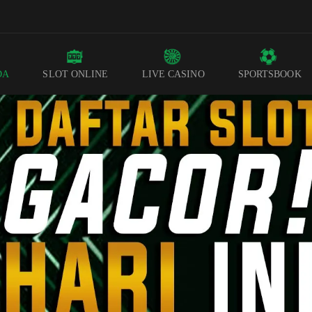
DA
SLOT ONLINE
LIVE CASINO
SPORTSBOOK