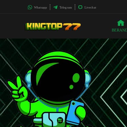
Whatsapp
Telegram
Livechat
BERAN