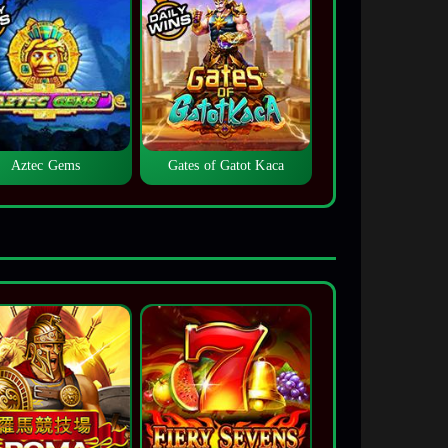
Aztec Gems
Gates of Gatot Kaca