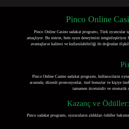
Pinco Online Casi
Pinco Online Casino sadakat programı, Türk oyuncular içi
amaçlıyor. Bu sistem, hem oyun deneyimini zenginleştiriyor h
avantajların kalitesi ve kullanılabilirliği ile doğrudan il
Pi
Pinco Online Casino sadakat programı, kullanıcıların oynad
arasında; düzenli promosyonlar, özel bonuslar ve kişiye özel 
tamamen ücretsizdir ve otomatik o
Kazanç ve Ödüller:
Pinco sadakat programı, oyuncuların aldıkları ödüller bakımınd