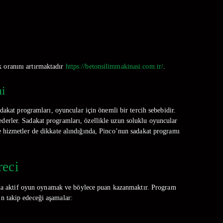
k oranını artırmaktadır
https://betonsilimmakinasi.com.tr/
.
i
dakat programları, oyuncular için önemli bir tercih sebebidir.
 ederler. Sadakat programları, özellikle uzun soluklu oyuncular
 ve hizmetler de dikkate alındığında, Pinco’nun sadakat programı
reci
ında aktif oyun oynamak ve böylece puan kazanmaktır. Program
ın takip edeceği aşamalar: