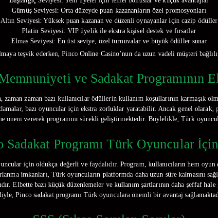
Başlangıç Seviyesi: Yeni üyeler için temel bonuslar ve küçük avantajlar
Gümüş Seviyesi: Orta düzeyde puan kazananların özel promosyonları
Altın Seviyesi: Yüksek puan kazanan ve düzenli oynayanlar için cazip ödüller
Platin Seviyesi: VIP üyelik ile ekstra kişisel destek ve fırsatlar
Elmas Seviyesi: En üst seviye, özel turnuvalar ve büyük ödüller sunar
lmaya teşvik ederken, Pinco Online Casino’nun da uzun vadeli müşteri bağlılı
Memnuniyeti ve Sadakat Programının Ele
, zaman zaman bazı kullanıcılar ödüllerin kullanım koşullarının karmaşık olm
amalar, bazı oyuncular için ekstra zorluklar yaratabilir. Ancak genel olarak, 
ne önem vererek programını sürekli geliştirmektedir. Böylelikle, Türk oyuncul
o Sadakat Programı Türk Oyuncular İçin
ncular için oldukça değerli ve faydalıdır. Program, kullanıcıların hem oyun 
lanma imkanları, Türk oyuncuların platformda daha uzun süre kalmasını sağlıy
ır. Elbette bazı küçük düzenlemeler ve kullanım şartlarının daha şeffaf hale g
liyle, Pinco sadakat programı Türk oyunculara önemli bir avantaj sağlamaktad