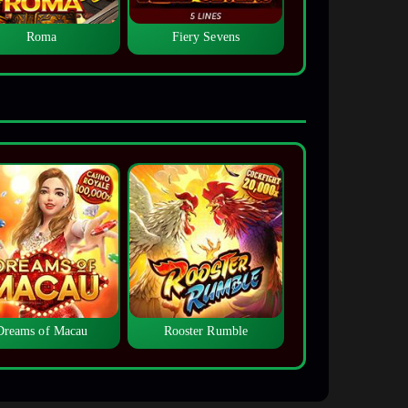
Roma
Fiery Sevens
Dreams of Macau
Rooster Rumble