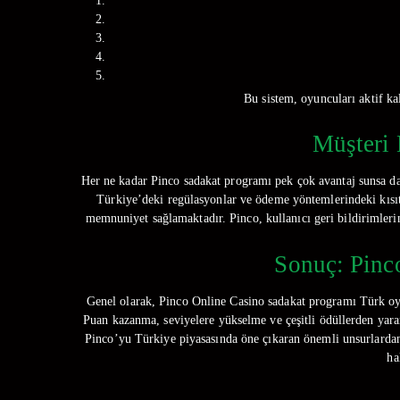
Bu sistem, oyuncuları aktif ka
Müşteri 
Her ne kadar Pinco sadakat programı pek çok avantaj sunsa da
Türkiye’deki regülasyonlar ve ödeme yöntemlerindeki kısıtl
memnuniyet sağlamaktadır. Pinco, kullanıcı geri bildirimleri
Sonuç: Pinc
Genel olarak, Pinco Online Casino sadakat programı Türk oyu
Puan kazanma, seviyelere yükselme ve çeşitli ödüllerden yarar
Pinco’yu Türkiye piyasasında öne çıkaran önemli unsurlardand
ha