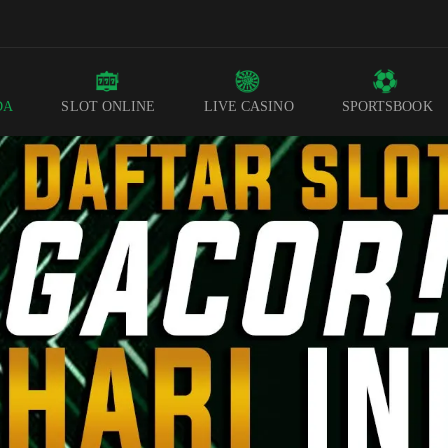
DA
SLOT ONLINE
LIVE CASINO
SPORTSBOOK