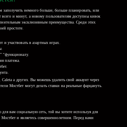
ам заполучить немного больше, больше планировать, или
т всего и минут, а новому пользователям доступны кивок
полнительным эксклюзивным преимущества. Среди этих
оей простоте.
т и участвовать в азартных играх.
ы.
о” “функционалу.
ия платежа.
бет.
унта.
, Caleta а других. Вы можешь удалить свой аккаунт через
тели Мостбет могут делать ставки на реальные фарцануть.
для вам социальную сеть, той вы хотите используя для
ми Мостбет и являетесь совершеннолетним. Перед вами
.