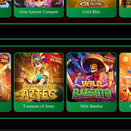
Gem Saviour Conquest
Gold Blitz
Treasures of Aztec
Wild Bandito