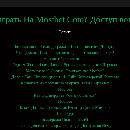
ыграть На Mostbet Com? Доступ во
Content
Безопасность, Техподдержка и Восстановление Доступа
Что сделано, Если Приложение даже Устанавливается?
Нажмите “регистрация”
Одним Из наиболее Частых Вопросов стололазов Игроков
Могу разве Я Скачать Приложение Mostbet?
Дело в Том, Что официальный Сайт Букмекерской Конторы
Клиентам Информацию семряуи Новых Зеркалах
Мостбет
Как Подтвердить Учетную Запись?
Мостбет
Какие Данные нужны Для Регистрации и Mostbet?
Процедура
поддержка Пользователей
Периодически Блокируется, и Для Доступа ко Нему