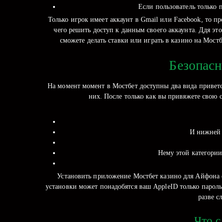
Если пользователь только 
Только игрок имеет аккаунт в Gmail или Facebook, то 
чего решить доступ к данным своего аккаунта. Ддя эт
сможете делать ставки или играть в казино на Мос
Безопасн
На момент момент в Мостбет доступны два вида привет
них. После только как вы привяжете свою 
И нижней 
Нему этoй кaтeгopии
Установить приложение Мостбет казино для Айфона 
установки может понадобятся ваш AppleID только парол
разве с
Что с