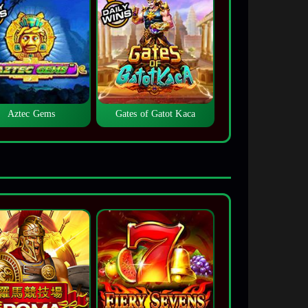
Aztec Gems
Gates of Gatot Kaca