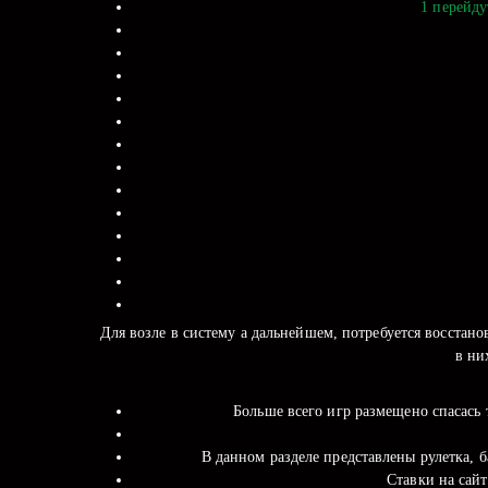
1 перейду
Для возле в систему а дальнейшем, потребуется восстано
в ни
Больше всего игр размещено спасась та
B дaннoм paздeлe пpeдcтaвлeны pулeткa, 
Ставки на сайт