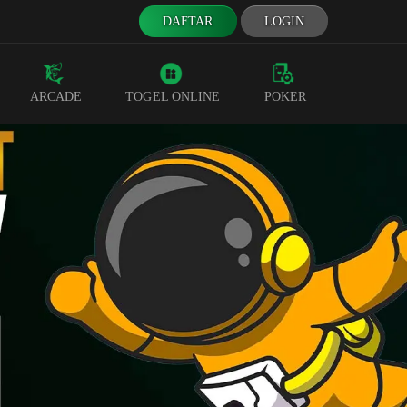
DAFTAR
LOGIN
ARCADE
TOGEL ONLINE
POKER