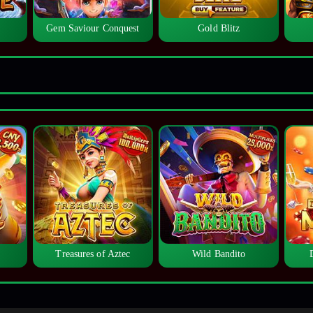
Gem Saviour Conquest
Gold Blitz
Treasures of Aztec
Wild Bandito