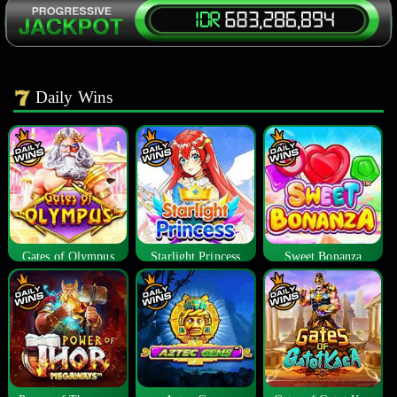
Daily Wins
Gates of Olympus
Starlight Princess
Sweet Bonanza