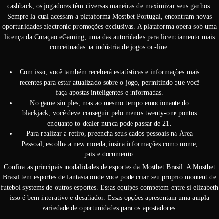
cashback, os jogadores têm diversas maneiras de maximizar seus ganhos.
Sempre la cual acessam a plataforma Mostbet Portugal, encontram novas
oportunidades electronic promoções exclusivas. A plataforma opera sob uma
licença da Curaçao eGaming, uma das autoridades para licenciamento mais
conceituadas na indústria de jogos on-line.
Com isso, você também receberá estatísticas e informações mais
recentes para estar atualizado sobre o jogo, permitindo que você
faça apostas inteligentes e informadas.
No game simples, mas ao mesmo tempo emocionante do
blackjack, você deve conseguir pelo menos twenty-one pontos
enquanto to dealer nunca pode passar de 21.
Para realizar a retiro, preencha seus dados pessoais na Área
Pessoal, escolha a new moeda, insira informações como nome,
país e documento.
Confira as principais modalidades de esportes da Mostbet Brasil. A Mostbet
Brasil tem esportes de fantasia onde você pode criar seu próprio moment de
futebol systems de outros esportes. Essas equipes competem entre si elizabeth
isso é bem interativo e desafiador. Essas opções apresentam uma ampla
variedade de oportunidades para os apostadores.