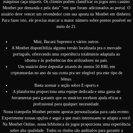
máquinas caça-níqueis. Os clientes podem classificar os jogos zero cassino
Mostbet por demanda e pela data” “em que foram adicionados ao portal. O
usuário deve vencer um revendedor com sua aposta na Mostbet em dinheiro.
Para fazer isto, ele precisa marcar u maior número sobre pontos possível no
meio de 21.
Mini, Bacará Supremo e vários outros.
A Mostbet disponibiliza alguma versão localizada pra o mercado
português, oferecendo uma experiência totalmente adaptada ao
idioma e às preferências dos utilizadores no país.
Um usuário deve depositar através do menos 50 BRL em
criptomoedas no ano de sua conta pra ser elegível pra este tipo de
bônus.
Basta acessar a seção sobre E-sports e
A plataforma proporciona uma equipe dedicada e uma gama de
ferramentas para garantir que os usuários recebam ajuda eficaz e
profissional para qualquer necessidade.
Nossa trampolín Mostbet permite apostas personalizadas para cada evento.
Experimente nossas opções e segui a que mais interessante se adapta a você.
Na Mostbet Online, nossa biblioteca de jogos proporciona uma experiência
sobre alta qualidade. Todos os títulos são auditados para garantir a