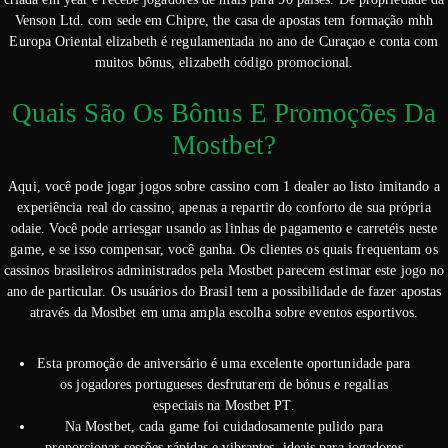
Venson Ltd. com sede em Chipre, the casa de apostas tem formação mhh
Europa Oriental elizabeth é regulamentada no ano de Curaçao e conta com
muitos bônus, elizabeth código promocional.
Quais São Os Bônus E Promoções Da
Mostbet?
Aqui, você pode jogar jogos sobre cassino com 1 dealer ao listo imitando a
experiência real do cassino, apenas a repartir do conforto de sua própria
odaie. Você pode arriesgar usando as linhas de pagamento e carretéis neste
game, e se isso compensar, você ganha. Os clientes os quais frequentam os
cassinos brasileiros administrados pela Mostbet parecem estimar este jogo no
ano de particular. Os usuários do Brasil tem a possibilidade de fazer apostas
através da Mostbet em uma ampla escolha sobre eventos esportivos.
Esta promoção de aniversário é uma excelente oportunidade para
os jogadores portugueses desfrutarem de bónus e regalias
especiais na Mostbet PT.
Na Mostbet, cada game foi cuidadosamente pulido para
proporcionar sessões rápidas e vibrantes, ideais para jogadores