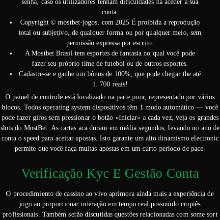
senha, caso os utilizadores tenham dificuldades na aceder à sua
conta.
Copyright © mostbet-jogos. com 2025 É proibida a reprodução
total ou subjetivo, de qualquer forma ou por qualquer meio, sem
permissão expressa por escrito.
A Mostbet Brasil tem esportes de fantasia no qual você pode
fazer seu próprio time de futebol ou de outros esportes.
Cadastre-se e ganhe um bônus de 100%, que pode chegar the até
1. 700 reais!
O painel de controle está localizado na parte poor, representado por vários
blocos. Todos operating system dispositivos têm 1 modo automático — você
pode fazer giros sem pressionar o botão «Iniciar» a cada vez, veja os grandes
slots do MostBet. As cartas aca duram em média segundos, levando no ano de
conta o speed para aceitar apostas. Isto garante um alto dinamismo electronic
permite que você faça muitas apostas em um curto período de pace.
Verificação Kyc E Gestão Conta
O procedimiento de cassino ao vivo aprimora ainda mais a experiência de
jogo ao proporcionar interação em tempo real possuindo crupiês
profissionais. Também serão discutidas questões relacionadas com some sort