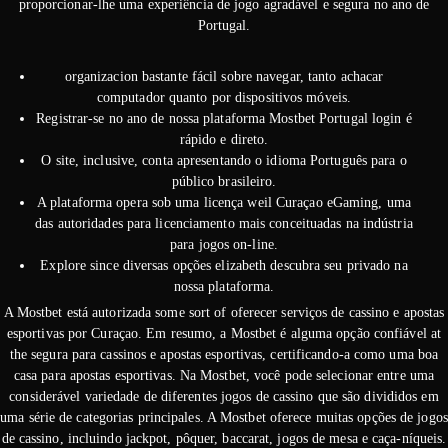
proporcionar-lhe uma experiência de jogo agradável e segura no ano de
Portugal.
organizacion bastante fácil sobre navegar, tanto achacar
computador quanto por dispositivos móveis.
Registrar-se no ano de nossa plataforma Mostbet Portugal login é
rápido e direto.
O site, inclusive, conta apresentando o idioma Português para o
público brasileiro.
A plataforma opera sob uma licença weil Curaçao eGaming, uma
das autoridades para licenciamento mais conceituadas na indústria
para jogos on-line.
Explore since diversas opções elizabeth descubra seu privado na
nossa plataforma.
A Mostbet está autorizada some sort of oferecer serviços de cassino e apostas
esportivas por Curaçao. Em resumo, a Mostbet é alguma opção confiável at
the segura para cassinos e apostas esportivas, certificando-a como uma boa
casa para apostas esportivas. Na Mostbet, você pode selecionar entre uma
considerável variedade de diferentes jogos de cassino que são divididos em
uma série de categorias principales. A Mostbet oferece muitas opções de jogos
de cassino, incluindo jackpot, pôquer, baccarat, jogos de mesa e caça-níqueis.