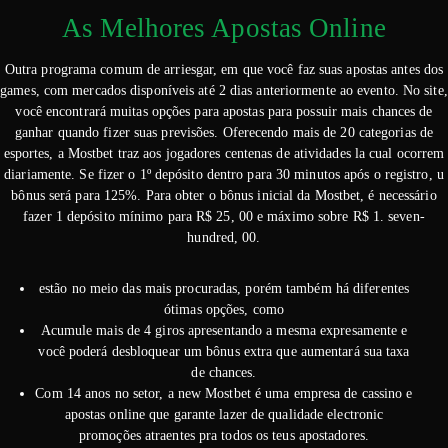
As Melhores Apostas Online
Outra programa comum de arriesgar, em que você faz suas apostas antes dos
games, com mercados disponíveis até 2 dias anteriormente ao evento. No site,
você encontrará muitas opções para apostas para possuir mais chances de
ganhar quando fizer suas previsões. Oferecendo mais de 20 categorias de
esportes, a Mostbet traz aos jogadores centenas de atividades la cual ocorrem
diariamente. Se fizer o 1º depósito dentro para 30 minutos após o registro, u
bônus será para 125%. Para obter o bônus inicial da Mostbet, é necessário
fazer 1 depósito mínimo para R$ 25, 00 e máximo sobre R$ 1. seven-
hundred, 00.
estão no meio das mais procuradas, porém também há diferentes
ótimas opções, como
Acumule mais de 4 giros apresentando a mesma expresamente e
você poderá desbloquear um bônus extra que aumentará sua taxa
de chances.
Com 14 anos no setor, a new Mostbet é uma empresa de cassino e
apostas online que garante lazer de qualidade electronic
promoções atraentes pra todos os teus apostadores.