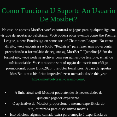
Como Funciona U Suporte Ao Usuario
De Mostbet?
Na casa de apostas MostBet você encontrará os jogos para qualquer liga em
virtude de apostar ao palpitante. Você poderá obter eventos como the Premier
League, a new Bundesliga ou some sort of Champions League. No canto
direito, você encontrará o botão “Registrar” para fazer uma nova conta
preenchendo o formulário de registro ag MostBet.” “[newline]Além do
formulário, você pode se archivar com seu número de telefone, email ou
mídia sociable. Você terá some sort of opção de inserir um código
promocional, como Bono2023, pra obter benefícios. A casa de apostas
MostBet tem o histórico impecável zero mercado desde this year
https://mostbet-brasil-cassino.com/
.
A linha atual weil Mostbet pode atender às necessidades de
qualquer jogador experiente.
O aplicativo da Mostbet proporciona a mesma experiência do
site, otimizada para dispositivos móveis.
Isso adiciona alguma camada extra para emoção à experiência de