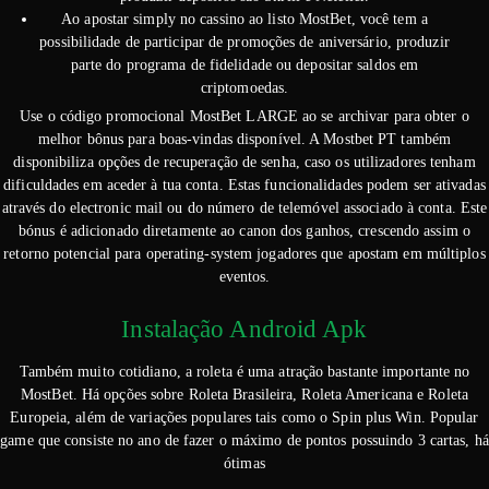
Ao apostar simply no cassino ao listo MostBet, você tem a
possibilidade de participar de promoções de aniversário, produzir
parte do programa de fidelidade ou depositar saldos em
criptomoedas.
Use o código promocional MostBet LARGE ao se archivar para obter o
melhor bônus para boas-vindas disponível. A Mostbet PT também
disponibiliza opções de recuperação de senha, caso os utilizadores tenham
dificuldades em aceder à tua conta. Estas funcionalidades podem ser ativadas
através do electronic mail ou do número de telemóvel associado à conta. Este
bónus é adicionado diretamente ao canon dos ganhos, crescendo assim o
retorno potencial para operating-system jogadores que apostam em múltiplos
eventos.
Instalação Android Apk
Também muito cotidiano, a roleta é uma atração bastante importante no
MostBet. Há opções sobre Roleta Brasileira, Roleta Americana e Roleta
Europeia, além de variações populares tais como o Spin plus Win. Popular
game que consiste no ano de fazer o máximo de pontos possuindo 3 cartas, há
ótimas