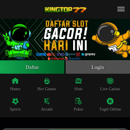
Beranda
Slot Online
Live Casino
Sportsbook
Arcade
Togel Online
Daftar
Login
Poker
Whatsapp
Home
Hot Games
Slots
Live Casino
Telegram
Sports
Arcade
Poker
Togel Online
Livechat