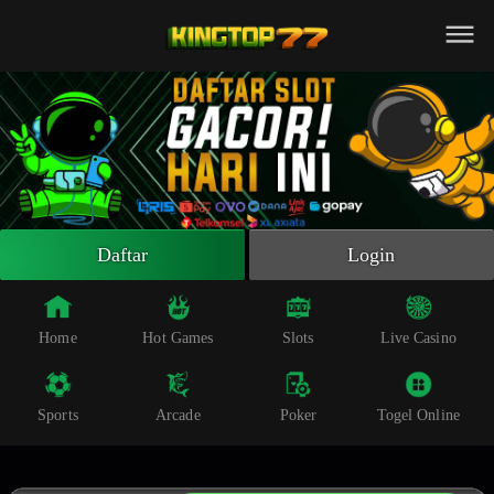
Beranda
Slot Online
Live Casino
Sportsbook
Arcade
Togel Online
Daftar
Login
Poker
Whatsapp
Home
Hot Games
Slots
Live Casino
Telegram
Sports
Arcade
Poker
Togel Online
Livechat