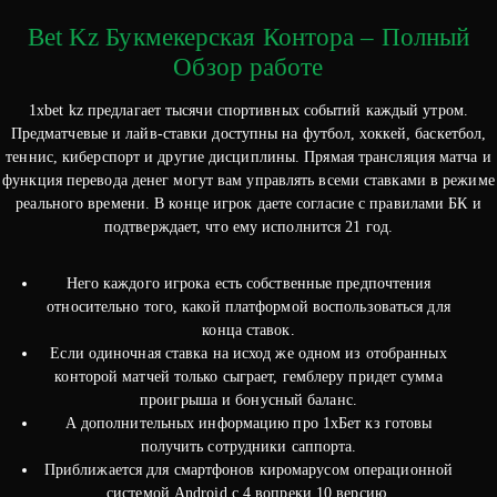
Bet Kz Букмекерская Контора – Полный
Обзор работе
1xbet kz предлагает тысячи спортивных событий каждый утром.
Предматчевые и лайв-ставки доступны на футбол, хоккей, баскетбол,
теннис, киберспорт и другие дисциплины. Прямая трансляция матча и
функция перевода денег могут вам управлять всеми ставками в режиме
реального времени. В конце игрок даете согласие с правилами БК и
подтверждает, что ему исполнится 21 год.
Него каждого игрока есть собственные предпочтения
относительно того, какой платформой воспользоваться для
конца ставок.
Если одиночная ставка на исход же одном из отобранных
конторой матчей только сыграет, гемблеру придет сумма
проигрыша и бонусный баланс.
А дополнительных информацию про 1хБет кз готовы
получить сотрудники саппорта.
Приближается для смартфонов киромарусом операционной
системой Android с 4 вопреки 10 версию.