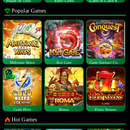
Power of Thor Megaways
Aztec Gems
Gates of Gatot Kaca
Popular Games
Mahjong Ways
Koi Gate
Gem Saviour Conquest
Gold Blitz
Roma
Fiery Sevens
Hot Games