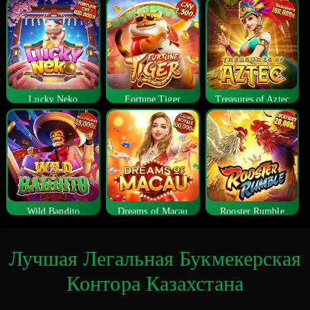
Lucky Neko
Fortune Tiger
Treasures of Aztec
Wild Bandito
Dreams of Macau
Rooster Rumble
Лучшая Легальная Букмекерская
Контора Казахстана