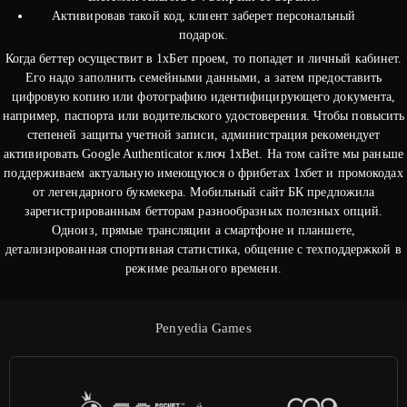
Активировав такой код, клиент заберет персональный
подарок.
Когда беттер осуществит в 1хБет проем, то попадет и личный кабинет.
Его надо заполнить семейными данными, а затем предоставить
цифровую копию или фотографию идентифицирующего документа,
например, паспорта или водительского удостоверения. Чтобы повысить
степеней защиты учетной записи, администрация рекомендует
активировать Google Authenticator ключ 1xBet. На том сайте мы раньше
поддерживаем актуальную имеющуюся о фрибетах 1хбет и промокодах
от легендарного букмекера. Мобильный сайт БК предложила
зарегистрированным бетторам разнообразных полезных опций.
Одноиз, прямые трансляции а смартфоне и планшете,
детализированная спортивная статистика, общение с техподдержкой в
режиме реального времени.
Penyedia Games