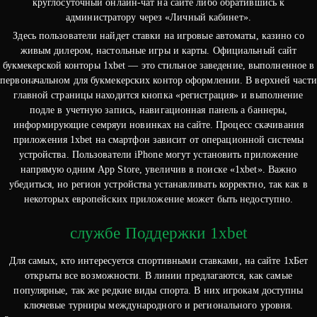
круглосуточный онлайн-чат на сайте либо обратившись к
администратору через «Личный кабинет».
Здесь пользователи найдет ставки на игровые автоматы, казино со
живым дилером, настольные игры и карты. Официальный сайт
букмекерской конторы 1xbet — это стильное заведение, выполненное в
первоначальном для букмекерских контор оформлении. В верхней части
главной страницы находится кнопка «регистрация» и выполнение
подле в учетную запись, навигационная панель а баннеры,
информирующие семряуи новинках на сайте. Процесс скачивания
приложения 1xbet на смартфон зависит от операционной системы
устройства. Пользователи iPhone могут установить приложение
напрямую одним App Store, увеличив в поиске «1xbet». Важно
убедиться, но регион устройства устанавливать корректно, так как в
некоторых европейских приложение может быть недоступно.
службе Поддержки 1xbet
Для самых, кто интересуется спортивными ставками, на сайте 1хБет
открыты все возможности. В линии предлагаются, как самые
популярные, так же редкие виды спорта. В них игрокам доступны
ключевые турниры международного и регионального уровня.