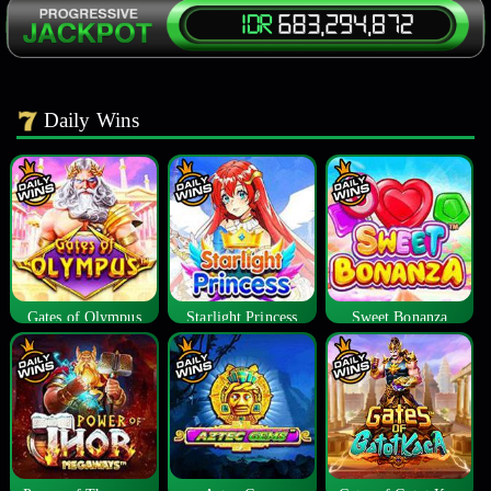
Daily Wins
Gates of Olympus
Starlight Princess
Sweet Bonanza