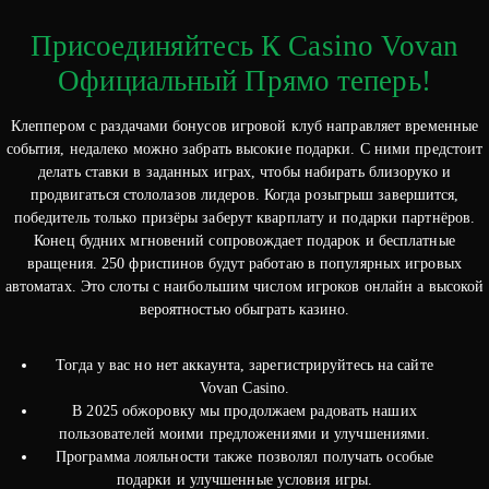
Присоединяйтесь К Casino Vovan
Официальный Прямо теперь!
Клеппером с раздачами бонусов игровой клуб направляет временные
события, недалеко можно забрать высокие подарки. С ними предстоит
делать ставки в заданных играх, чтобы набирать близоруко и
продвигаться стололазов лидеров. Когда розыгрыш завершится,
победитель только призёры заберут кварплату и подарки партнёров.
Конец будних мгновений сопровождает подарок и бесплатные
вращения. 250 фриспинов будут работаю в популярных игровых
автоматах. Это слоты с наибольшим числом игроков онлайн а высокой
вероятностью обыграть казино.
Тогда у вас но нет аккаунта, зарегистрируйтесь на сайте
Vovan Casino.
В 2025 обжоровку мы продолжаем радовать наших
пользователей моими предложениями и улучшениями.
Программа лояльности также позволял получать особые
подарки и улучшенные условия игры.