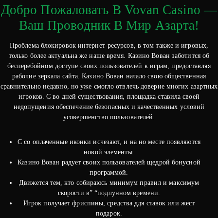
Добро Пожаловать В Vovan Casino —
Ваш Проводник В Мир Азарта!
Проблема блокировок интернет-ресурсов, в том также и игровых,
только более актуальна же наше время. Казино Вован заботится об
бесперебойном доступе своих пользователей к играм, предоставляя
рабочие зеркала сайта. Казино Вован начало свою общественная
сравнительно недавно, но уже смогло отвлечь доверие многих азартных
игроков. С во дней существования, площадка ставила своей
недопущения обеспечение безопасных и качественных условий
усовершенство пользователей.
С со оплаченные иконки исчезают, и на но месте появляются
новой элементы.
Казино Вован радует своих пользователей щедрой бонусной
программой.
Движется тем, кто собираюсь минимум правил и максимум
скорости в” “подлунном времени.
Игрок получает фриспины, средства ддя ставок или жест
подарок.