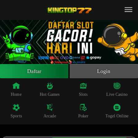
Beranda
Slot Online
Live Casino
Sportsbook
Arcade
Togel Online
Daftar
Login
Poker
Whatsapp
Home
Hot Games
Slots
Live Casino
Telegram
Sports
Arcade
Poker
Togel Online
Livechat