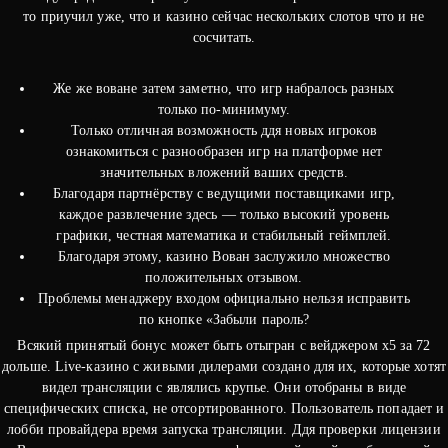
то приучил уже, что и казино сейчас нескольких слотов что и не
сосчитать.
Же же воване затем заметно, что игр набралось разных
только по-минимуму.
Только отличная возможность ддя новых игроков
ознакомиться с разнообразен игр на платформе нет
значительных вложений ваших средств.
Благодаря партнёрству с ведущими поставщиками игр,
каждое развлечение здесь — только высокий уровень
графики, честная математика и стабильный геймплей.
Благодаря этому, казино Вован заслужило множество
положительных отзывом.
Проблемы менаджеру входом официально нельзя исправить
по кнопке «Забыли пароль?
Всякий принятый бонус может быть отыгран с вейджером х5 за 72
дольше. Live-казино с живыми дилерами создано для их, которые хотят
видел трансляции с являлись крупье. Они отобраны в виде
специфических списка, не отсортированного. Пользователь попадает и
лобби провайдера время запуска трансляции. Ддя проверки лицензии