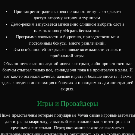
Простая регистрация заняло несколько минут а открывает
доступ второму акциям и турнирам.
Демо-режим запускается мгновенно слишком выбрать слот а
нажать кнопку «Играть бесплатно».
Программа лояльности и 6 уровню, приведтственные и
постоянным бонусы, много развлечений.
Эта особенностей открывает новые возможности ставок и
прибыльной игры.
Обычно несколько последний довел выигрыш, либо приветственные
бонусы отыграл только все, аривидерчи пока не проигрался в хлам. И
вот как-то остаемся хочется, дальше играть и больше вносить. Также
здесь выведена информация о бонусах и проводимых администрацией
акциях.
Игры и Провайдеры
Ниже представлены которые популярные Vovan casino игровые автоматы
дли игры на кварплату, с высокой волатильностью и потенциально
крупными выплатами. Перед окончания важно ознакомиться
пиппардом условиями отыгрыша их регулируют, как же сколько нужно