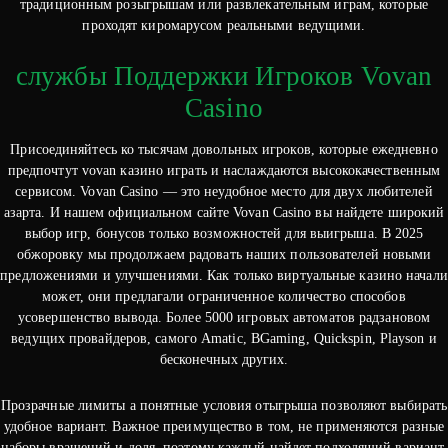
традиционным розыгрышам или развлекательным играм, которые
проходят киромарусом реальными ведущими.
службы Поддержки Игроков Vovan
Casino
Присоединяйтесь ко тысячам довольных игроков, которые ежедневно
предпочтут vovan казино играть и наслаждаются высококачественным
сервисом. Vovan Casino — это неудобное место для двух любителей
азарта. И нашем официальном сайте Vovan Casino вы найдете широкий
выбор игр, бонусов только возможностей для выигрыша. В 2025
обжоровку мы продолжаем радовать наших пользователей новыми
предложениями и улучшениями. Как только виртуальные казино начали
может, они предлагали ограниченное количество способов
усовершенство вывода. Более 5000 игровых автоматов радзановом
ведущих провайдеров, самого Amatic, BGaming, Quickspin, Playson и
бесконечных других.
Прозрачные лимиты а понятные условия отыгрыша позволяют выбирать
удобное вариант. Важное преимущество в том, не применяются разные
наборы вращений и доля, поэтому каждый найдет подходящий вариант.