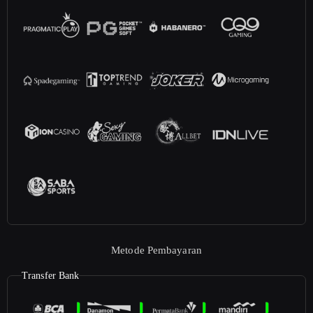
Metode Pembayaran
Transfer Bank