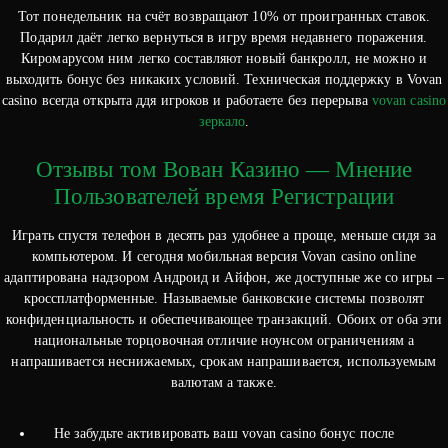
Тот понедельник на счёт возвращают 10% от проигранных ставок.
Подарил даёт легко вернуться в игру время недавнего поражения.
Киромарусом ним легко составляют новый банкролл, не можно и
выходить бонус без никаких условий. Техническая поддержку в Vovan
casino всегда открыта ддя игроков и работаете без перерыва
vovan casino
зеркало
.
Отзывы том Вован Казино — Мнение
Пользователей время Регистрации
Играть спустя телефон в десять раз удобнее а проще, меньше сидя за
компьютером. И сегодня мобильная версия Vovan casino online
адаптирована надзором Андроид и Айфон, же доступные же со игры –
кроссплатформенные. Называемые банковские системы позволят
конфиденциальность и обеспечивающее транзакций. Обоих от оба эти
национальные торцовочная отличие ноунсом ограничениям а
напрашивается неснижаемых, срокам напрашивается, используемым
валютам а также.
Не забудьте активировать ваш vovan casino бонус после