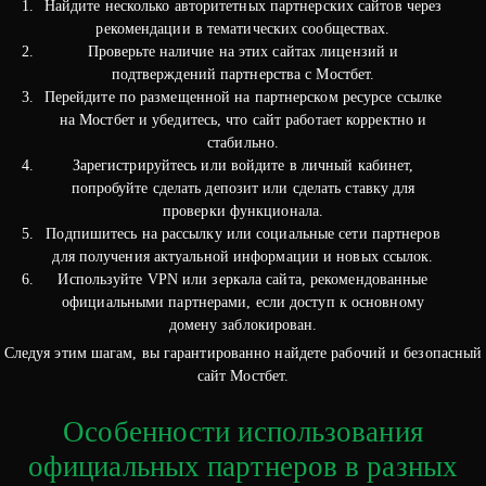
Найдите несколько авторитетных партнерских сайтов через
рекомендации в тематических сообществах.
Проверьте наличие на этих сайтах лицензий и
подтверждений партнерства с Мостбет.
Перейдите по размещенной на партнерском ресурсе ссылке
на Мостбет и убедитесь, что сайт работает корректно и
стабильно.
Зарегистрируйтесь или войдите в личный кабинет,
попробуйте сделать депозит или сделать ставку для
проверки функционала.
Подпишитесь на рассылку или социальные сети партнеров
для получения актуальной информации и новых ссылок.
Используйте VPN или зеркала сайта, рекомендованные
официальными партнерами, если доступ к основному
домену заблокирован.
Следуя этим шагам, вы гарантированно найдете рабочий и безопасный
сайт Мостбет.
Особенности использования
официальных партнеров в разных