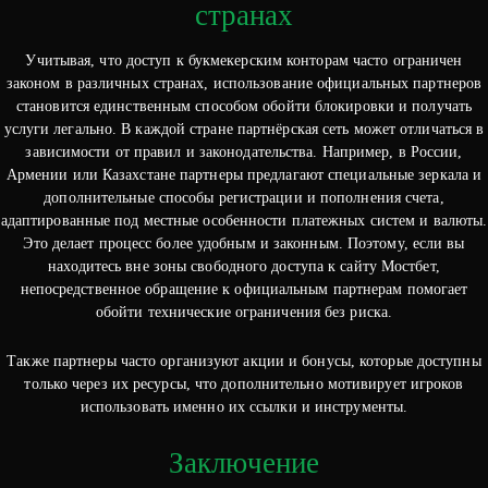
странах
Учитывая, что доступ к букмекерским конторам часто ограничен
законом в различных странах, использование официальных партнеров
становится единственным способом обойти блокировки и получать
услуги легально. В каждой стране партнёрская сеть может отличаться в
зависимости от правил и законодательства. Например, в России,
Армении или Казахстане партнеры предлагают специальные зеркала и
дополнительные способы регистрации и пополнения счета,
адаптированные под местные особенности платежных систем и валюты.
Это делает процесс более удобным и законным. Поэтому, если вы
находитесь вне зоны свободного доступа к сайту Мостбет,
непосредственное обращение к официальным партнерам помогает
обойти технические ограничения без риска.
Также партнеры часто организуют акции и бонусы, которые доступны
только через их ресурсы, что дополнительно мотивирует игроков
использовать именно их ссылки и инструменты.
Заключение