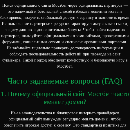
Поиск официального сайта Мостбет через официальных партнеров —
это надежный и безопасный способ избежать мошенничества и
блокировок, получить стабильный доступ к сервису и экономить время.
Использование партнерских ресурсов гарантирует актуальные ссылки,
защиту данных и дополнительные бонусы. Чтобы найти надежных
партнеров, пользуйтесь официальными промо-сайтами, проверенными
форумами, социальными сетями и специализированными порталами.
Не забывайте тщательно проверять достоверность информации и
соблюдать последовательность действий при переходе на сайт
букмекера. Такой подход обеспечит комфортную и безопасную игру в
Мостбет.
Часто задаваемые вопросы (FAQ)
1. Почему официальный сайт Мостбет часто
меняет домен?
Из-за законодательства и блокировок интернет-провайдеров
официальный сайт вынужден регулярно менять домены, чтобы
обеспечить игрокам доступ к сервису. Это стандартная практика для