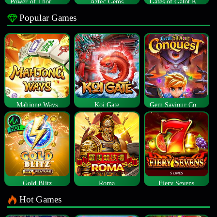
Power of Thor Megaways
Aztec Gems
Gates of Gatot Kaca
Popular Games
Mahjong Ways
Koi Gate
Gem Saviour Conquest
Gold Blitz
Roma
Fiery Sevens
Hot Games