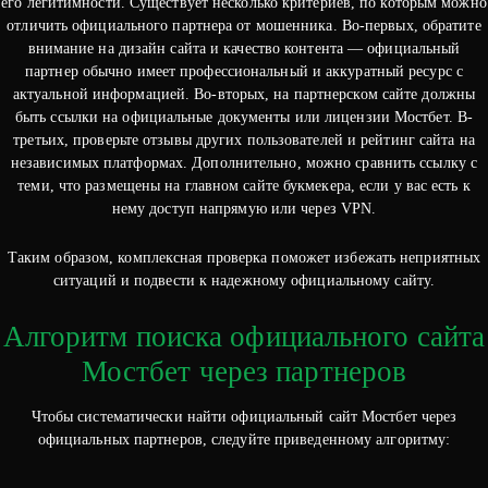
его легитимности. Существует несколько критериев, по которым можно
отличить официального партнера от мошенника. Во-первых, обратите
внимание на дизайн сайта и качество контента — официальный
партнер обычно имеет профессиональный и аккуратный ресурс с
актуальной информацией. Во-вторых, на партнерском сайте должны
быть ссылки на официальные документы или лицензии Мостбет. В-
третьих, проверьте отзывы других пользователей и рейтинг сайта на
независимых платформах. Дополнительно, можно сравнить ссылку с
теми, что размещены на главном сайте букмекера, если у вас есть к
нему доступ напрямую или через VPN.
Таким образом, комплексная проверка поможет избежать неприятных
ситуаций и подвести к надежному официальному сайту.
Алгоритм поиска официального сайта
Мостбет через партнеров
Чтобы систематически найти официальный сайт Мостбет через
официальных партнеров, следуйте приведенному алгоритму: