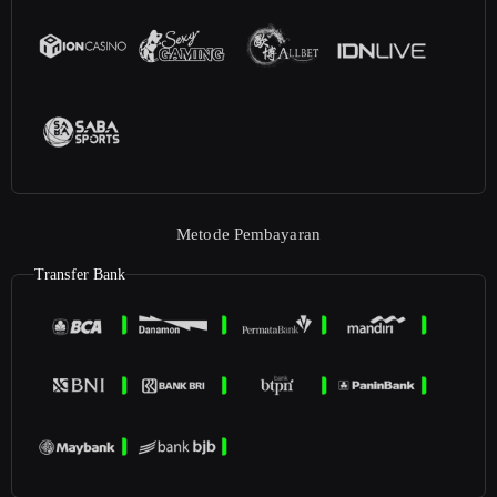
Metode Pembayaran
Transfer Bank