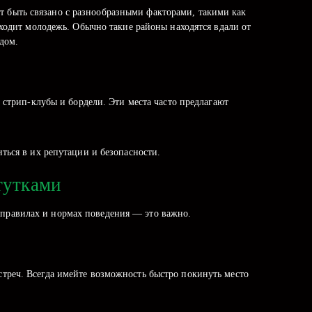
т быть связано с разнообразными факторами, такими как
иходит молодежь. Обычно такие районы находятся вдали от
одом.
 стрип-клубы и бордели. Эти места часто предлагают
ться в их репутации и безопасности.
тутками
 правилах и нормах поведения — это важно.
встреч. Всегда имейте возможность быстро покинуть место