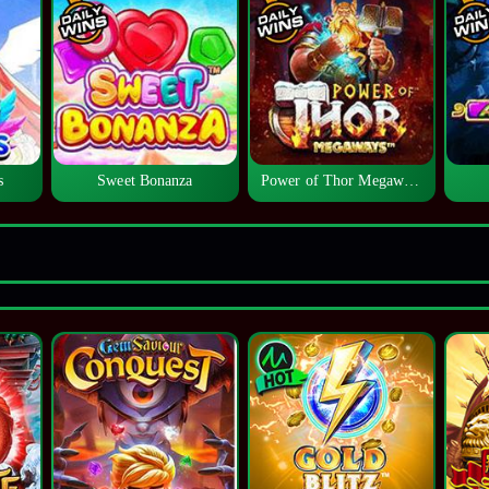
s
Sweet Bonanza
Power of Thor Megaways