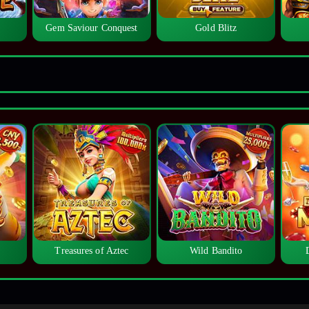
Gem Saviour Conquest
Gold Blitz
Treasures of Aztec
Wild Bandito