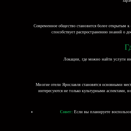
зара
Современное общество становится более открытым к
способствует распространению знаний о дос
Г
Локации, где можно найти услуги ин
Многие отели Ярославля становятся основными мест
интересуются не только культурными аспектами, н
Совет:
Если вы планируете воспользов