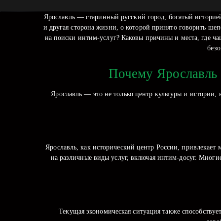
Ярославль — старинный русский город, богатый историе
и другая сторона жизни, о которой принято говорить шеп
на поиски интим-услуг? Каковы причины и места, где чащ
безо
Почему Ярославль 
Ярославль — это не только центр культуры и истории, 
Ярославль, как исторический центр России, привлекает 
на различные виды услуг, включая интим-досуг. Многи
Текущая экономическая ситуация также способствует