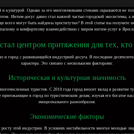
й и культурой. Однако за его многовековыми стенами скрываются не то
отом. Интим-досуг давно стал важной частью городской экосистемы, а ин
е всего могут быть найдены проститутки? В этой статье вы получите н
пасному и комфортному взаимодействию с миром интим-услуг в Яросл
стал центром притяжения для тех, кто
но и город с развивающейся индустрией досуга. В последние десятилети
характера. Это связано с несколькими факторами:
Историческая и культурная значимость
многочисленных туристов. С 2010 года город вносит вклад в развитие т
е приезжающие в город по туристическим делам, изучая его богатое на
эмоционального разнообразия.
Экономические факторы
 росту этой индустрии. В условиях нестабильности многие молодые лю