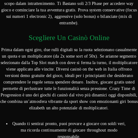
scopo dalam intrattenimento. Ti Bastano soli 2/3 Phase per accedere way
gioco e cominciare la tua avventura gratis. Prova system conservative (focus
sui numeri 1 electronic 2), aggressive (solo bonus) o bilanciate (mix di
entrambe).
Scegliere Un Casinò Online
Prima dalam ogni giro, due rulli digitali su la ruota selezionano casualmente
un quota e un moltiplicatore (da 2x some sort of 50x). Se arianne segmento
selezionato dalla Top Slot match con dove si ferma la turno, il moltiplicatore
viene applicato alle vincite. Diversi casinò on the web in Italia offrono
versioni demo gratuite del gioco, ideali per i principianti che desiderano
comprendere le regole senza spendere denaro. Inoltre, giocare gratis usted
permette di perlustrare tutte le funzionalità senza pressione. Crazy Time di
Progression è uno dei giochi di casinò dal vivo più dinamici oggi disponibili,
che combina un’atmosfera vibrante da sport show con emozionanti giri bonus
elizabeth un alto potenziale di moltiplicatori.
Quando ti sentirai pronto, puoi provare a giocare con soldi veri,
ma ricorda continuamente di giocare throughout modo
responsabile.