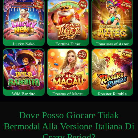
Lucky Neko
Fortune Tiger
Treasures of Aztec
Wild Bandito
Dreams of Macau
Rooster Rumble
Dove Posso Giocare Tidak
Bermodal Alla Versione Italiana Di
Crazy Period?