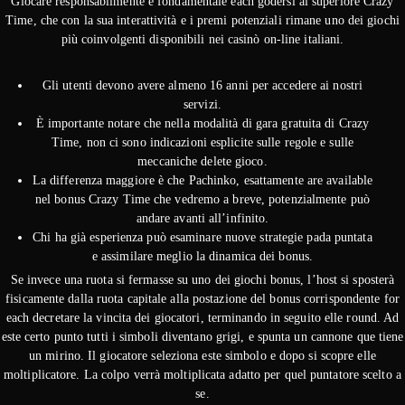
Giocare responsabilmente è fondamentale each godersi al superiore Crazy
Time, che con la sua interattività e i premi potenziali rimane uno dei giochi
più coinvolgenti disponibili nei casinò on-line italiani.
Gli utenti devono avere almeno 16 anni per accedere ai nostri
servizi.
È importante notare che nella modalità di gara gratuita di Crazy
Time, non ci sono indicazioni esplicite sulle regole e sulle
meccaniche delete gioco.
La differenza maggiore è che Pachinko, esattamente are available
nel bonus Crazy Time che vedremo a breve, potenzialmente può
andare avanti all’infinito.
Chi ha già esperienza può esaminare nuove strategie pada puntata
e assimilare meglio la dinamica dei bonus.
Se invece una ruota si fermasse su uno dei giochi bonus, l’host si sposterà
fisicamente dalla ruota capitale alla postazione del bonus corrispondente for
each decretare la vincita dei giocatori, terminando in seguito elle round. Ad
este certo punto tutti i simboli diventano grigi, e spunta un cannone que tiene
un mirino. Il giocatore seleziona este simbolo e dopo si scopre elle
moltiplicatore. La colpo verrà moltiplicata adatto per quel puntatore scelto a
se.