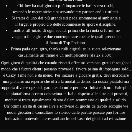
Chi low ha mai giocato può imparare le basi senza rischi,
testando le meccaniche e osservando my partner and i risultati.
Si tratta di uno dei più grandi siti pada scommesse al ambiente e
il target è proprio ciò delle scommesse tu sport e discipline.
Inoltre, all’inizio di ogni round, prima che la ruota si fermi, ne
vengono fatte girare due contemporaneamente le quali prendono
il fama di Top Position.
Prima pada ogni giro, thanks rulli digitali su la ruota selezionano
casualmente un tramo e un moltiplicatore (da 2x a 50x).
Ogni gioco di qualità che cuando rispetti offre mi versiona gratis throughout
modo che i futuri clienti possano provare il favore prima di impiegare soldi,
e Crazy Time non è da meno. Per iniziare a giocare gratis, devi incrociare
una piattaforma esperto che offra la modalità demo. La nostra piattaforma
supporta diverse opzioni, garantendo un’esperienza fluida e sicura. Fairspin è
una piattaforma eccetto conosciuta in Italia rispetto alle altre qui presenti,
mother si tratta ugualmente di sito dalam scommesse di qualità e solido.
Un’ottima scelta di casinò live e software di giochi da tavolo accoglie we
nuovi giocatori. Consultare lo storico delle partite passate può fornire
indicazioni notevole interessanti anche nel caso dei giochi ad estrazione.