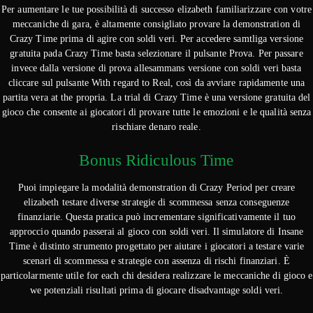
Per aumentare le tue possibilità di successo elizabeth familiarizzare con votre
meccaniche di gara, è altamente consigliato provare la demonstration di
Crazy Time prima di agire con soldi veri. Per accedere samtliga versione
gratuita pada Crazy Time basta selezionare il pulsante Prova. Per passare
invece dalla versione di prova allesammans versione con soldi veri basta
cliccare sul pulsante With regard to Real, così da avviare rapidamente una
partita vera at the propria. La trial di Crazy Time è una versione gratuita del
gioco che consente ai giocatori di provare tutte le emozioni e le qualità senza
rischiare denaro reale.
Bonus Ridiculous Time
Puoi impiegare la modalità demonstration di Crazy Period per creare
elizabeth testare diverse strategie di scommessa senza conseguenze
finanziarie. Questa pratica può incrementare significativamente il tuo
approccio quando passerai al gioco con soldi veri. Il simulatore di Insane
Time è distinto strumento progettato per aiutare i giocatori a testare varie
scenari di scommessa e strategie con assenza di rischi finanziari. È
particolarmente utile for each chi desidera realizzare le meccaniche di gioco e
we potenziali risultati prima di giocare disadvantage soldi veri.