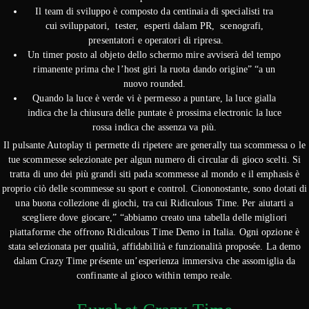
Il team di sviluppo è composto da centinaia di specialisti tra
cui sviluppatori, tester, esperti dalam PR, scenografi,
presentatori e operatori di ripresa.
Un timer posto al objeto dello schermo mire avviserà del tempo
rimanente prima che l’host giri la ruota dando origine” “a un
nuovo rounded.
Quando la luce è verde vi è permesso a puntare, la luce gialla
indica che la chiusura delle puntate è prossima electronic la luce
rossa indica che assenza va più.
Il pulsante Autoplay ti permette di ripetere are generally tua scommessa o le
tue scommesse selezionate per algun numero di circular di gioco scelti. Si
tratta di uno dei più grandi siti pada scommesse al mondo e il emphasis è
proprio ciò delle scommesse su sport e control. Ciononostante, sono dotati di
una buona collezione di giochi, tra cui Ridiculous Time. Per aiutarti a
scegliere dove giocare,” “abbiamo creato una tabella delle migliori
piattaforme che offrono Ridiculous Time Demo in Italia. Ogni opzione è
stata selezionata per qualità, affidabilità e funzionalità proposée. La demo
dalam Crazy Time présente un’esperienza immersiva che assomiglia da
confinante al gioco within tempo reale.