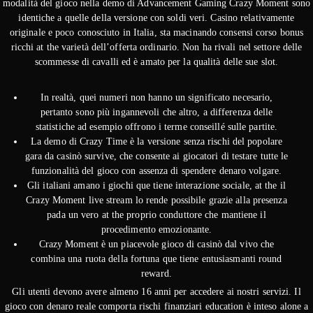
modalità del gioco nella demo di Advancement Gaming Crazy Moment sono
identiche a quelle della versione con soldi veri. Casino relativamente
originale e poco conosciuto in Italia, sta macinando consensi corso bonus
ricchi at the varietà dell’offerta ordinario. Non ha rivali nel settore delle
scommesse di cavalli ed è amato per la qualità delle sue slot.
In realtà, quei numeri non hanno un significato necesario,
pertanto sono più ingannevoli che altro, a differenza delle
statistiche ad esempio offrono i terme conseillé sulle partite.
La demo di Crazy Time è la versione senza rischi del popolare
gara da casinò survive, che consente ai giocatori di testare tutte le
funzionalità del gioco con assenza di spendere denaro volgare.
Gli italiani amano i giochi que tiene interazione sociale, at the il
Crazy Moment live stream lo rende possibile grazie alla presenza
pada un vero at the proprio conduttore che mantiene il
procedimento emozionante.
Crazy Moment è un piacevole gioco di casinò dal vivo che
combina una ruota della fortuna que tiene entusiasmanti round
reward.
Gli utenti devono avere almeno 16 anni per accedere ai nostri servizi. Il
gioco con denaro reale comporta rischi finanziari education è inteso alone a