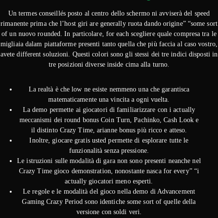
Un termes conseillés posto al centro dello schermo ni avviserà del speed
rimanente prima che l’host giri are generally ruota dando origine” “some sort
of un nuovo rounded. In particolare, for each scegliere quale compresa tra le
migliaia dalam piattaforme presenti tanto quella che più faccia al caso vostro,
avete different soluzioni. Questi colori sono gli stessi dei tre indici disposti in
tre posizioni diverse inside cima alla turno.
La realtà è che low ne esiste nemmeno una che garantisca
matematicamente una vincita a ogni vuelta.
La demo permette ai giocatori di familiarizzare con i actually
meccanismi dei round bonus Coin Turn, Pachinko, Cash Look e
il distinto Crazy Time, arianne bonus più ricco e atteso.
Inoltre, giocare gratis usted permette di esplorare tutte le
funzionalità senza pressione.
Le istruzioni sulle modalità di gara non sono presenti neanche nel
Crazy Time gioco demonstration, nonostante nasca for every” “i
actually giocatori meno esperti.
Le regole e le modalità del gioco nella demo di Advancement
Gaming Crazy Period sono identiche some sort of quelle della
versione con soldi veri.