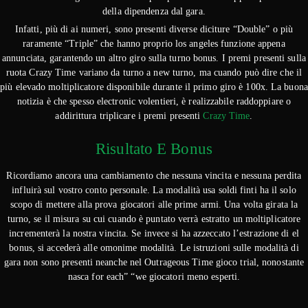
della dipendenza dal gara.
Infatti, più di ai numeri, sono presenti diverse diciture “Double” o più
raramente “Triple” che hanno proprio los angeles funzione appena
annunciata, garantendo un altro giro sulla turno bonus. I premi presenti sulla
ruota Crazy Time variano da turno a new turno, ma cuando può dire che il
più elevado moltiplicatore disponibile durante il primo giro è 100x. La buona
notizia è che spesso electronic volentieri, è realizzabile raddoppiare o
addirittura triplicare i premi presenti
Crazy Time
.
Risultato E Bonus
Ricordiamo ancora una cambiamento che nessuna vincita e nessuna perdita
influirà sul vostro conto personale. La modalità usa soldi finti ha il solo
scopo di mettere alla prova giocatori alle prime armi. Una volta girata la
turno, se il misura su cui cuando è puntato verrà estratto un moltiplicatore
incrementerà la nostra vincita. Se invece si ha azzeccato l’estrazione di el
bonus, si accederà alle omonime modalità. Le istruzioni sulle modalità di
gara non sono presenti neanche nel Outrageous Time gioco trial, nonostante
nasca for each” “we giocatori meno esperti.