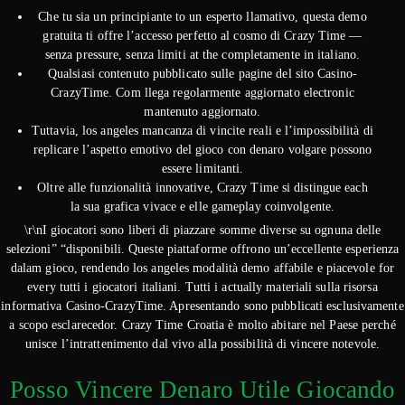
Che tu sia un principiante to un esperto llamativo, questa demo
gratuita ti offre l’accesso perfetto al cosmo di Crazy Time —
senza pressure, senza limiti at the completamente in italiano.
Qualsiasi contenuto pubblicato sulle pagine del sito Casino-
CrazyTime. Com llega regolarmente aggiornato electronic
mantenuto aggiornato.
Tuttavia, los angeles mancanza di vincite reali e l’impossibilità di
replicare l’aspetto emotivo del gioco con denaro volgare possono
essere limitanti.
Oltre alle funzionalità innovative, Crazy Time si distingue each
la sua grafica vivace e elle gameplay coinvolgente.
\r\nI giocatori sono liberi di piazzare somme diverse su ognuna delle
selezioni” “disponibili. Queste piattaforme offrono un’eccellente esperienza
dalam gioco, rendendo los angeles modalità demo affabile e piacevole for
every tutti i giocatori italiani. Tutti i actually materiali sulla risorsa
informativa Casino-CrazyTime. Apresentando sono pubblicati esclusivamente
a scopo esclarecedor. Crazy Time Croatia è molto abitare nel Paese perché
unisce l’intrattenimento dal vivo alla possibilità di vincere notevole.
Posso Vincere Denaro Utile Giocando