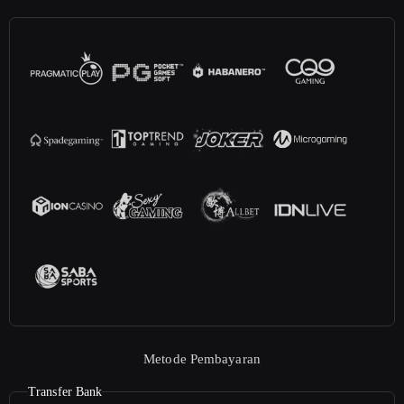
Metode Pembayaran
Transfer Bank