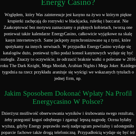
Energy Casino?
Względem, który Was zainteresuje jest kasyno na żywo w którym piękne
krupierki zachęcają do rozrywki w blackjacka, ruletkę i baccarat. Nie
Zaakceptować bez motywu zaznaczamy o pięknych kobietach, tworzą one
ponieważ także kalendarze EnergyCasino, całkowicie wyjątkowe na skalę
kasyn internetowych. Same jackpoty zsynchronizowane są z tymi, które
spotykamy na innych serwisach. W przypadku EnergyCasino wydaje się
katalogów dużo, ponieważ tylko podaż konsol kasynowych wydaje się być
rozległa. Znaczy to oczywiście, że odrzucić braknie walki o polecane w 2016
roku The Dark Knight, Mega Moolah, Arabian Nights i Mega Joker. Każdego
tygodnia na rzecz przykładu aranżuje się wyścigi we wskazanych tytułach o
jednej firm, np.
Jakim Sposobem Dokonać Wpłaty Na Profil
Energycasino W Polsce?
Dzierżysz możliwość obserwowania wyników i śrubowania swego rezultatu,
żeby przegonić kogoś odrębnego i zgarnąć lepszą nagrodę. Ocena byłaby
wyższa, gdyby Energy poprawiło swój nadprogram powitalny i udostępniło
poparcie fachowe także drogą telefoniczną. Przypadłością wydaje się być też