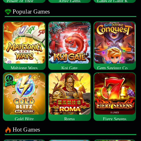
Power of Thor Megaways
Aztec Gems
Gates of Gatot Kaca
Popular Games
Mahjong Ways
Koi Gate
Gem Saviour Conquest
Gold Blitz
Roma
Fiery Sevens
Hot Games