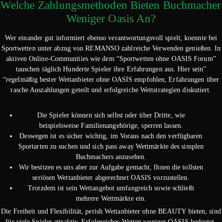
Welche Zahlungsmethoden Bieten Buchmacher
Weniger Oasis An?
Wer einander gut informiert ebenso verantwortungsvoll spielt, koennte bei
Sportwetten unter abzug von REMANSO zahlreiche Verwenden genießen. In
aktiven Online-Communities wie dem “Sportwetten ohne OASIS Forum”
tauschen täglich Hunderte Spieler ihre Erfahrungen aus. Hier sein”
“regelmäßig bester Wettanbieter ohne OASIS empfohlen, Erfahrungen über
rasche Auszahlungen geteilt und erfolgreiche Wettstrategien diskutiert.
Die Spieler können sich selbst oder über Dritte, wie
beispielsweise Familienangehörige, sperren lassen.
Deswegen ist es sicher wichtig, im Voraus nach den verfügbaren
Sportarten zu suchen und sich pass away Wettmärkte des simplen
Buchmachers anzusehen.
Wir besitzen es uns aber zur Aufgabe gemacht, Ihnen die tollsten
seriösen Wettanbieter abgerechnet OASIS vorzustellen.
Trotzdem ist sein Wettangebot umfangreich sowie schließt
mehrere Wettmärkte ein.
Die Freiheit und Flexibilität, perish Wettanbieter ohne BEAUTY bieten, sind
für viele Spieler attraktiv. Erfolgreiches Wetten weniger OASIS bedeutet,