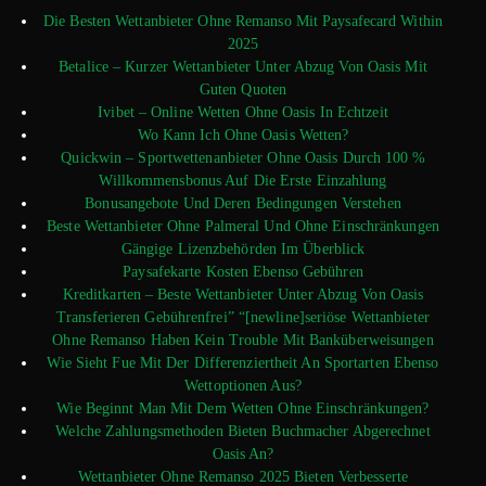
Die Besten Wettanbieter Ohne Remanso Mit Paysafecard Within
2025
Betalice – Kurzer Wettanbieter Unter Abzug Von Oasis Mit
Guten Quoten
Ivibet – Online Wetten Ohne Oasis In Echtzeit
Wo Kann Ich Ohne Oasis Wetten?
Quickwin – Sportwettenanbieter Ohne Oasis Durch 100 %
Willkommensbonus Auf Die Erste Einzahlung
Bonusangebote Und Deren Bedingungen Verstehen
Beste Wettanbieter Ohne Palmeral Und Ohne Einschränkungen
Gängige Lizenzbehörden Im Überblick
Paysafekarte Kosten Ebenso Gebühren
Kreditkarten – Beste Wettanbieter Unter Abzug Von Oasis
Transferieren Gebührenfrei” “[newline]seriöse Wettanbieter
Ohne Remanso Haben Kein Trouble Mit Banküberweisungen
Wie Sieht Fue Mit Der Differenziertheit An Sportarten Ebenso
Wettoptionen Aus?
Wie Beginnt Man Mit Dem Wetten Ohne Einschränkungen?
Welche Zahlungsmethoden Bieten Buchmacher Abgerechnet
Oasis An?
Wettanbieter Ohne Remanso 2025 Bieten Verbesserte