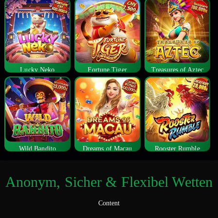
Lucky Neko
Fortune Tiger
Treasures of Aztec
Wild Bandito
Dreams of Macau
Rooster Rumble
Anonym, Sicher & Flexibel Wetten
Content