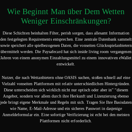
Wie Beginnt Man über Dem Wetten
Weniger Einschränkungen?
Diese Schichten beinhalten Filter, perish sorgen, dass allesamt Information
den festgelegten Requirements entsprechen. Eine zentrale Datenbank sammelt
sowie speichert alle spielbezogenen Daten, die vonseiten Glücksspielanbietern
übermittelt werden. Die Paysafecard hat sich inside living room vergangenen
Jahren von einem anonymen Einzahlungsmittel zu einem innovativen eWallet
entwickelt.
Nutzer, die nach Wettanbietern ohne OASIS suchen, stoßen schnell auf eine
Vielzahl vonseiten Plattformen mit relativ unterschiedlichen Hintergründen.
Diese unterscheiden sich wirklich nicht nur optisch oder aber in” “diesem
Angebot, sondern vor allem durch ihre Herkunft und Lizenzierung ebenso
jede bringt eigene Merkmale und Regeln mit sich. Tragen Sie Ihre Basisdaten
wie Name, E-Mail-Adresse und ein sicheres Passwort in dasjenige
Anmeldeformular ein. Eine sofortige Verifizierung ist echt bei den meisten
Plattformen nicht erforderlich.