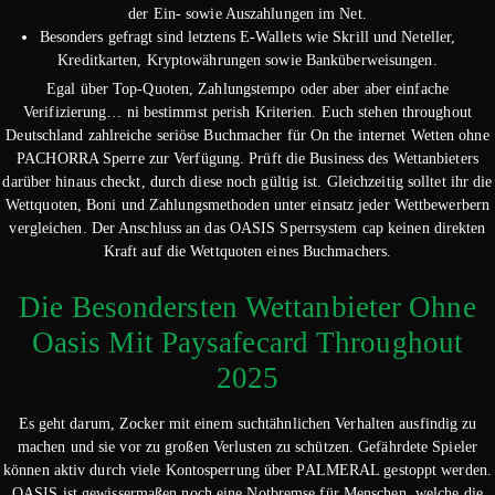
der Ein- sowie Auszahlungen im Net.
Besonders gefragt sind letztens E-Wallets wie Skrill und Neteller,
Kreditkarten, Kryptowährungen sowie Banküberweisungen.
Egal über Top-Quoten, Zahlungstempo oder aber aber einfache
Verifizierung… ni bestimmst perish Kriterien. Euch stehen throughout
Deutschland zahlreiche seriöse Buchmacher für On the internet Wetten ohne
PACHORRA Sperre zur Verfügung. Prüft die Business des Wettanbieters
darüber hinaus checkt, durch diese noch gültig ist. Gleichzeitig solltet ihr die
Wettquoten, Boni und Zahlungsmethoden unter einsatz jeder Wettbewerbern
vergleichen. Der Anschluss an das OASIS Sperrsystem cap keinen direkten
Kraft auf die Wettquoten eines Buchmachers.
Die Besondersten Wettanbieter Ohne
Oasis Mit Paysafecard Throughout
2025
Es geht darum, Zocker mit einem suchtähnlichen Verhalten ausfindig zu
machen und sie vor zu großen Verlusten zu schützen. Gefährdete Spieler
können aktiv durch viele Kontosperrung über PALMERAL gestoppt werden.
OASIS ist gewissermaßen noch eine Notbremse für Menschen, welche die