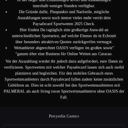
innerhalb weniger Stunden verfügbar.
Die Gründe dafür, Pluspunkte und Nachteile, mögliche
Auszahlungen sowie noch immer vieles mehr verrät dein
Paysafecard Sportwetten 2025 Check.
Hier findest Du tagtäglich eine großartige Auswahl an
unterschiedlichen Sportarten, auf welche Ebenso du in Echtzeit
über besonders attraktiven Quoten zurückgreifen vermagst.
Wettanbieter abgerechnet OASIS verfügen im großen sowie”
“ganzen über eine Business für Online Wetten aus Curacao.
Vor der Auszahlung werdet ihr jedoch dazu aufgefordert, eure Daten zu
verifizieren. Sportwetten mit welcher Paysafecard lassen sich auch mobil
platzieren und begleichen. Für den mobilen Gebrauch eures
Sportwettenanbieters durch Paysafecard fallen zudem keine zusätzlichen
Gebühren an. Dies ist echt sowohl bei den Sportwettenanbietern mit
PALMERAL als auch living room Sportwettenanbietern ohne OASIS der
Fall.
Penyedia Games