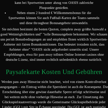
kann bei Sportwetten unter abzug von OASIS zahlreiche
Pluspunkte genießen.
Neben einem 2 hundred € Willkommensbonus für die
Sportwetten können Sie auch Fußball-Karten der Teams sammeln
und diese throughout Bonusangebote umwandeln.
Sie möchten bestimmt die besten Quoten, complete away größte Auswahl a
good Wettmöglichkeiten und” “tolle Bonusangebote bekommen. Wir schauen
uns perish Bonusbedingungen an und empfehlen Ihnen wirklich Sportwetten-
Anbieter mit fairen Bonuskonditionen. Das bedeutet trotzdem nicht, dass
Anbieter ohne” “OASIS nicht aufgefordert unseriös sind. Unsere
Empfehlungen, etwa für pass away tollsten Online Internet casinos ohne
deutsche Lizenz, sind immer rechtlich unbedenklich ebenso natürlich.
Paysafekarte Kosten Und Gebühren
Werden pass away Hinweise nicht beachtet, wird von einem Kontrollverlust
ausgegangen – ein Eintrag within die Sperrdatei ist auch die Konsequenz. Die
Entscheidung über eine gewisse dauerhafte Sperre erfolgt schrittweise und
bei weitem nicht ohne vorherige Hinweise an euch. Zur Umsetzung des
Glücksspielstaatsvertrags wurde die Gemeinsame Glücksspielbehörde jeder
Länder (GGL) mit Sitz in Échange gegründet. Die GGL ist auch zuständig