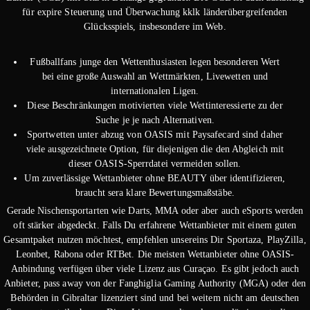
für expire Steuerung und Überwachung kklk länderübergreifenden
Glücksspiels, insbesondere im Web.
Fußballfans junge den Wettenthusiasten legen besonderen Wert
bei eine große Auswahl an Wettmärkten, Livewetten und
internationalen Ligen.
Diese Beschränkungen motivierten viele Wettinteressierte zu der
Suche je je nach Alternativen.
Sportwetten unter abzug von OASIS mit Paysafecard sind daher
viele ausgezeichnete Option, für diejenigen die den Abgleich mit
dieser OASIS-Sperrdatei vermeiden sollen.
Um zuverlässige Wettanbieter ohne BEAUTY über identifizieren,
braucht sera klare Bewertungsmaßstäbe.
Gerade Nischensportarten wie Darts, MMA oder aber auch eSports werden
oft stärker abgedeckt. Falls Du erfahrene Wettanbieter mit einem guten
Gesamtpaket nutzen möchtest, empfehlen unsereins Dir Sportaza, PlayZilla,
Leonbet, Rabona oder RTBet. Die meisten Wettanbieter ohne OASIS-
Anbindung verfügen über viele Lizenz aus Curaçao. Es gibt jedoch auch
Anbieter, pass away von der Fanghiglia Gaming Authority (MGA) oder den
Behörden in Gibraltar lizenziert sind und bei weitem nicht am deutschen