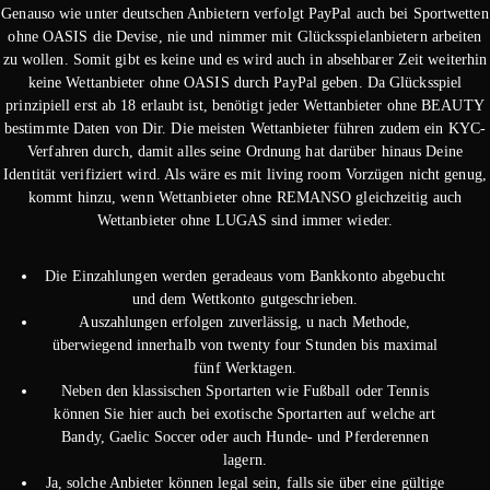
Genauso wie unter deutschen Anbietern verfolgt PayPal auch bei Sportwetten
ohne OASIS die Devise, nie und nimmer mit Glücksspielanbietern arbeiten
zu wollen. Somit gibt es keine und es wird auch in absehbarer Zeit weiterhin
keine Wettanbieter ohne OASIS durch PayPal geben. Da Glücksspiel
prinzipiell erst ab 18 erlaubt ist, benötigt jeder Wettanbieter ohne BEAUTY
bestimmte Daten von Dir. Die meisten Wettanbieter führen zudem ein KYC-
Verfahren durch, damit alles seine Ordnung hat darüber hinaus Deine
Identität verifiziert wird. Als wäre es mit living room Vorzügen nicht genug,
kommt hinzu, wenn Wettanbieter ohne REMANSO gleichzeitig auch
Wettanbieter ohne LUGAS sind immer wieder.
Die Einzahlungen werden geradeaus vom Bankkonto abgebucht
und dem Wettkonto gutgeschrieben.
Auszahlungen erfolgen zuverlässig, u nach Methode,
überwiegend innerhalb von twenty four Stunden bis maximal
fünf Werktagen.
Neben den klassischen Sportarten wie Fußball oder Tennis
können Sie hier auch bei exotische Sportarten auf welche art
Bandy, Gaelic Soccer oder auch Hunde- und Pferderennen
lagern.
Ja, solche Anbieter können legal sein, falls sie über eine gültige