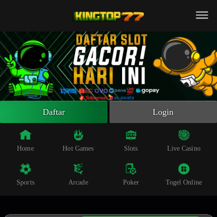
Beranda
Slot Online
Live Casino
Sportsbook
Arcade
Togel Online
Daftar
Login
Poker
Whatsapp
Home
Hot Games
Slots
Live Casino
Telegram
Sports
Arcade
Poker
Togel Online
Livechat