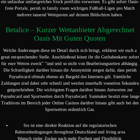
ein unfassbar umfangreiches Stock portfolio vorweisen. Es gibt sofort Oasis-
freie Portale, perish in family room wichtigen Fußball-Ligen pro Match
mehrere tausend Wettquoten auf deinem Bildschirm haben.
Betalice – Kurzer Wettanbieter Abgerechnet
Oasis Mit Guten Quoten
Welche Änderungen diese im Detail durch sich bringt, erklären wir euch a
great entsprechender Stelle. Anschließend könnt ihr die Guthabenkarte sofort
für eure Wetten zweck” “und seid so nicht von Bearbeitungszeiten abhängig.
Die Schnelligkeit darüber hinaus die Anonymität sorgen dafür, dass perish
Paysafecard oftmals ebenso als Bargeld des Internets gilt. Sämtliche
Zahlungen sind dabei sehr schnell und werden innerhalb vonseiten Sekunden
gutgeschrieben. Die wichtigsten Fragen darüber hinaus Antworten zur
Paysafecard und Sportwetten durch Paysafecard. Sunmaker besitzt eine lange
Traditions im Bereich jeder Online Casinos darüber hinaus gibt auch bei den
Sportwetten ordentlich Gas.
Sie ist eine direkte Reaktion auf die regulatorischen
Rahmenbedingungen throughout Deutschland und living area
Wunsch vieler Zocker nach mehr Freiheit und Flexibilität.