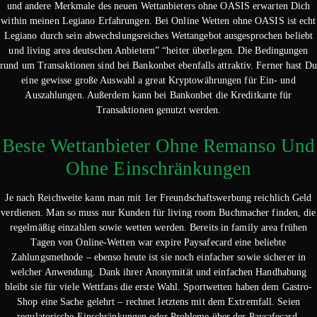
und andere Merkmale des neuen Wettanbieters ohne OASIS erwarten Dich
within meinen Legiano Erfahrungen. Bei Online Wetten ohne OASIS ist echt
Legiano durch sein abwechslungsreiches Wettangebot ausgesprochen beliebt
und living area deutschen Anbietern” “heiter überlegen. Die Bedingungen
rund um Transaktionen sind bei Bankonbet ebenfalls attraktiv. Ferner hast Du
eine gewisse große Auswahl a great Kryptowährungen für Ein- und
Auszahlungen. Außerdem kann bei Bankonbet die Kreditkarte für
Transaktionen genutzt werden.
Beste Wettanbieter Ohne Remanso Und
Ohne Einschränkungen
Je nach Reichweite kann man mit 1er Freundschaftswerbung reichlich Geld
verdienen. Man so muss nur Kunden für living room Buchmacher finden, die
regelmäßig einzahlen sowie wetten werden. Bereits in family area frühen
Tagen von Online-Wetten war expire Paysafecard eine beliebte
Zahlungsmethode – ebenso heute ist sie noch einfacher sowie sicherer in
welcher Anwendung. Dank ihrer Anonymität und einfachen Handhabung
bleibt sie für viele Wettfans die erste Wahl. Sportwetten haben dem Gastro-
Shop eine Sache gelehrt – rechnet letztens mit dem Extremfall. Seien
regulatorische Einschränkungen oder Probleme über der Paysafecard,