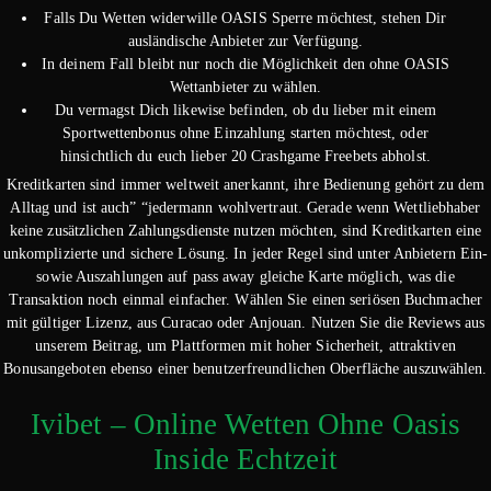
Falls Du Wetten widerwille OASIS Sperre möchtest, stehen Dir
ausländische Anbieter zur Verfügung.
In deinem Fall bleibt nur noch die Möglichkeit den ohne OASIS
Wettanbieter zu wählen.
Du vermagst Dich likewise befinden, ob du lieber mit einem
Sportwettenbonus ohne Einzahlung starten möchtest, oder
hinsichtlich du euch lieber 20 Crashgame Freebets abholst.
Kreditkarten sind immer weltweit anerkannt, ihre Bedienung gehört zu dem
Alltag und ist auch” “jedermann wohlvertraut. Gerade wenn Wettliebhaber
keine zusätzlichen Zahlungsdienste nutzen möchten, sind Kreditkarten eine
unkomplizierte und sichere Lösung. In jeder Regel sind unter Anbietern Ein-
sowie Auszahlungen auf pass away gleiche Karte möglich, was die
Transaktion noch einmal einfacher. Wählen Sie einen seriösen Buchmacher
mit gültiger Lizenz, aus Curacao oder Anjouan. Nutzen Sie die Reviews aus
unserem Beitrag, um Plattformen mit hoher Sicherheit, attraktiven
Bonusangeboten ebenso einer benutzerfreundlichen Oberfläche auszuwählen.
Ivibet – Online Wetten Ohne Oasis
Inside Echtzeit