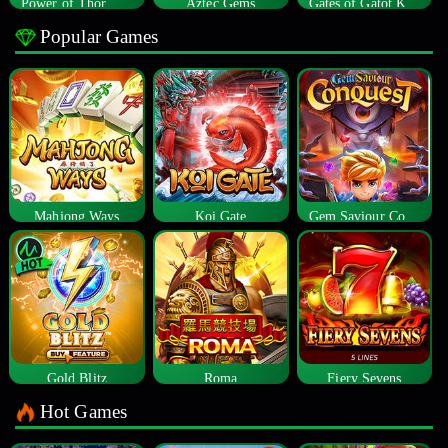
Power of Thor Megaways
Aztec Gems
Gates of Gatot Kaca
Popular Games
Mahjong Ways
Koi Gate
Gem Saviour Conquest
Gold Blitz
Roma
Fiery Sevens
Hot Games