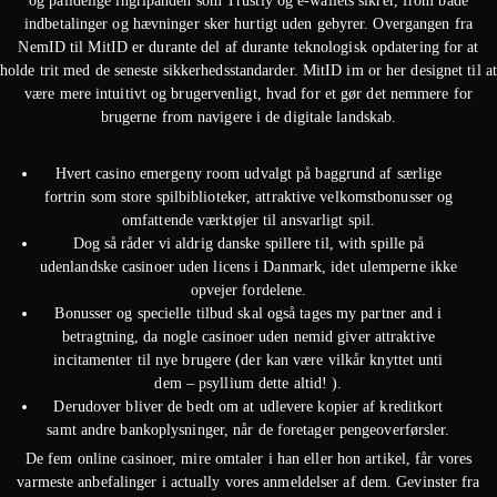
og pålidelige ingripanden som Trustly og e-wallets sikrer, from både
indbetalinger og hævninger sker hurtigt uden gebyrer. Overgangen fra
NemID til MitID er durante del af durante teknologisk opdatering for at
holde trit med de seneste sikkerhedsstandarder. MitID im or her designet til at
være mere intuitivt og brugervenligt, hvad for et gør det nemmere for
brugerne from navigere i de digitale landskab.
Hvert casino emergeny room udvalgt på baggrund af særlige
fortrin som store spilbiblioteker, attraktive velkomstbonusser og
omfattende værktøjer til ansvarligt spil.
Dog så råder vi aldrig danske spillere til, with spille på
udenlandske casinoer uden licens i Danmark, idet ulemperne ikke
opvejer fordelene.
Bonusser og specielle tilbud skal også tages my partner and i
betragtning, da nogle casinoer uden nemid giver attraktive
incitamenter til nye brugere (der kan være vilkår knyttet unti
dem – psyllium dette altid! ).
Derudover bliver de bedt om at udlevere kopier af kreditkort
samt andre bankoplysninger, når de foretager pengeoverførsler.
De fem online casinoer, mire omtaler i han eller hon artikel, får vores
varmeste anbefalinger i actually vores anmeldelser af dem. Gevinster fra