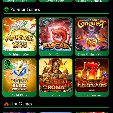
Power of Thor Megaways
Aztec Gems
Gates of Gatot Kaca
Popular Games
Mahjong Ways
Koi Gate
Gem Saviour Conquest
Gold Blitz
Roma
Fiery Sevens
Hot Games