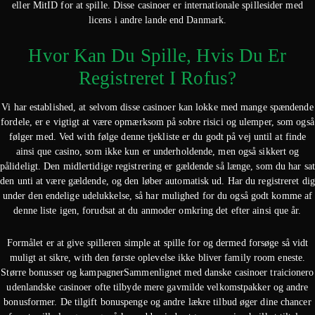
eller MitID for at spille. Disse casinoer er internationale spillesider med
licens i andre lande end Danmark.
Hvor Kan Du Spille, Hvis Du Er
Registreret I Rofus?
Vi har established, at selvom disse casinoer kan lokke med mange spændende
fordele, er e vigtigt at være opmærksom på sobre risici og ulemper, som også
følger med. Ved with følge denne tjekliste er du godt på vej until at finde
ainsi que casino, som ikke kun er underholdende, men også sikkert og
pålideligt. Den midlertidige registrering er gældende så længe, som du har sat
den unti at være gældende, og den løber automatisk ud. Har du registreret dig
under den endelige udelukkelse, så har mulighed for du også godt komme af
denne liste igen, forudsat at du anmoder omkring det efter ainsi que år.
Formålet er at give spilleren simple at spille for og dermed forsøge så vidt
muligt at sikre, with den første oplevelse ikke bliver family room eneste.
Større bonusser og kampagnerSammenlignet med danske casinoer traicionero
udenlandske casinoer ofte tilbyde mere gavmilde velkomstpakker og andre
bonusformer. De tilgift bonuspenge og andre lækre tilbud øger dine chancer