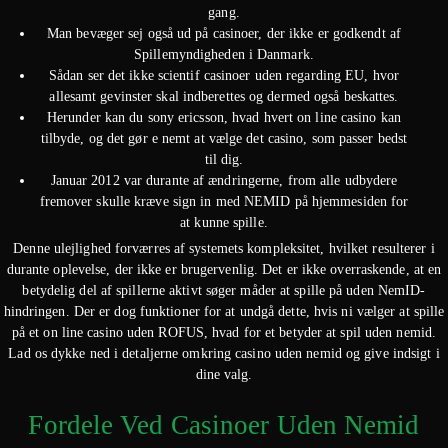
gang.
Man bevæger sej også ud på casinoer, der ikke er godkendt af
Spillemyndigheden i Danmark.
Sådan ser det ikke scientif casinoer uden regarding EU, hvor
allesamt gevinster skal indberettes og dermed også beskattes.
Herunder kan du sony ericsson, hvad hvert on line casino kan
tilbyde, og det gør e nemt at vælge det casino, som passer bedst
til dig.
Januar 2012 var durante af ændringerne, from alle udbydere
fremover skulle kræve sign in med NEMID på hjemmesiden for
at kunne spille.
Denne ulejlighed forværres af systemets kompleksitet, hvilket resulterer i
durante oplevelse, der ikke er brugervenlig. Det er ikke overraskende, at en
betydelig del af spillerne aktivt søger måder at spille på uden NemID-
hindringen. Der er dog funktioner for at undgå dette, hvis ni vælger at spille
på et on line casino uden ROFUS, hvad for et betyder at spil uden nemid.
Lad os dykke ned i detaljerne omkring casino uden nemid og give indsigt i
dine valg.
Fordele Ved Casinoer Uden Nemid