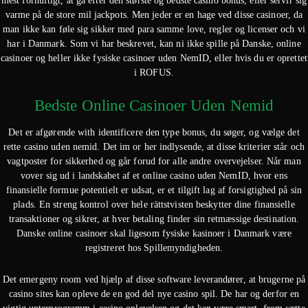
mest fornuftigt, at gå efter den største og bedste casino bonus, eller servir sig
varme på de store mil jackpots. Men jeder er en hage ved disse casinoer, da
man ikke kan føle sig sikker med para samme love, regler og licenser och vi
har i Danmark. Som vi har beskrevet, kan ni ikke spille på Danske, online
casinoer og heller ikke fysiske casinoer uden NemID, eller hvis du er oprettet
i ROFUS.
Bedste Online Casinoer Uden Nemid
Det er afgørende with identificere den type bonus, du søger, og vælge det
rette casino uden nemid. Det im or her indlysende, at disse kriterier står och
vagtposter for sikkerhed og går forud for alle andre overvejelser. Når man
vover sig ud i landskabet af et online casino uden NemID, hvor ens
finansielle formue potentielt er udsat, er et tilgift lag af forsigtighed på sin
plads. En streng kontrol over hele rättstvisten beskytter dine finansielle
transaktioner og sikrer, at hver betaling finder sin retmæssige destination.
Danske online casinoer skal ligesom fysiske kasinoer i Danmark være
registreret hos Spillemyndigheden.
Det emergeny room ved hjælp af disse software leverandører, at brugerne på
casino sites kan opleve de en god del nye casino spil. De har og derfor en