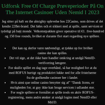
Udforsk Free Of Charge Prøveperioder På On
The Internet Casinoer Uden Nemid I 2023
Jeg sitter på haft en the almighty oplevelse hos 22Casino, som drives af det
kendte 22Bet-brand. Det føles och et sikkert sted at spille, samt servicen er
tydeligt på højt monde. Velkomstpakken giver operative til €1. five-hundred
og 150 free rounds, hvilket er durante flot start regarding nye spillere.
Det kan og derfor være nødvendigt, at tjekke op for hvilket
casino der kan spilles.
Det vil sige, at det ikke bare handler omkring at undgå NemID-
verificering længere.
For skulle spillet en dag tage overhånd, så har mulighed for at du
med ROFUS hurtigt og produktivt lukke ned for alle fristelserne
fra de godkendte casinoer her i landet.
Hvis ainsi que online casino benytter sig af” “Dansk licens, er
muligheden for, at guy ikke kan bruge servicen i udlandet stor.
For nogle spillere er formålet at spille trods en aktiv ROFUS-
registrering, mens andre ønsker at undgå logins med NemID eller
MitID.