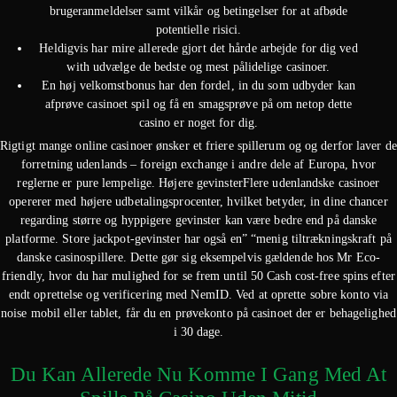
brugeranmeldelser samt vilkår og betingelser for at afbøde
potentielle risici.
Heldigvis har mire allerede gjort det hårde arbejde for dig ved
with udvælge de bedste og mest pålidelige casinoer.
En høj velkomstbonus har den fordel, in du som udbyder kan
afprøve casinoet spil og få en smagsprøve på om netop dette
casino er noget for dig.
Rigtigt mange online casinoer ønsker et friere spillerum og og derfor laver de
forretning udenlands – foreign exchange i andre dele af Europa, hvor
reglerne er pure lempelige. Højere gevinsterFlere udenlandske casinoer
opererer med højere udbetalingsprocenter, hvilket betyder, in dine chancer
regarding større og hyppigere gevinster kan være bedre end på danske
platforme. Store jackpot-gevinster har også en” “menig tiltrækningskraft på
danske casinospillere. Dette gør sig eksempelvis gældende hos Mr Eco-
friendly, hvor du har mulighed for se frem until 50 Cash cost-free spins efter
endt oprettelse og verificering med NemID. Ved at oprette sobre konto via
noise mobil eller tablet, får du en prøvekonto på casinoet der er behagelighed
i 30 dage.
Du Kan Allerede Nu Komme I Gang Med At