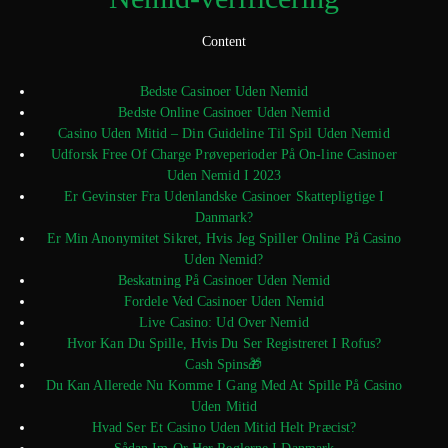
Content
Bedste Casinoer Uden Nemid
Bedste Online Casinoer Uden Nemid
Casino Uden Mitid – Din Guideline Til Spil Uden Nemid
Udforsk Free Of Charge Prøveperioder På On-line Casinoer
Uden Nemid I 2023
Er Gevinster Fra Udenlandske Casinoer Skattepligtige I
Danmark?
Er Min Anonymitet Sikret, Hvis Jeg Spiller Online På Casino
Uden Nemid?
Beskatning På Casinoer Uden Nemid
Fordele Ved Casinoer Uden Nemid
Live Casino: Ud Over Nemid
Hvor Kan Du Spille, Hvis Du Ser Registreret I Rofus?
Cash Spins🎁
Du Kan Allerede Nu Komme I Gang Med At Spille På Casino
Uden Mitid
Hvad Ser Et Casino Uden Mitid Helt Præcist?