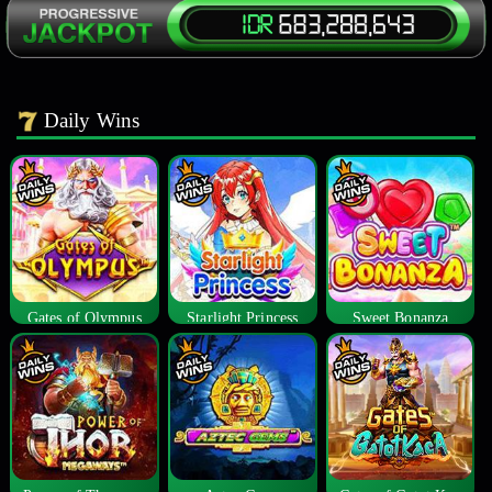
Daily Wins
Gates of Olympus
Starlight Princess
Sweet Bonanza