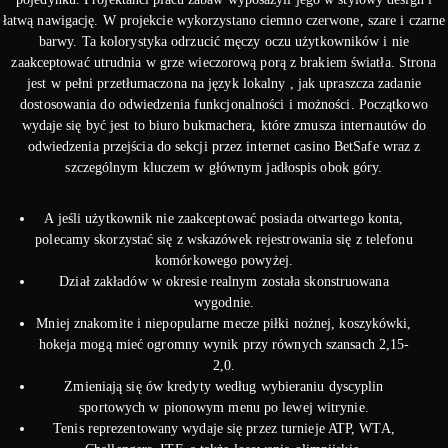
łatwą nawigację. W projekcie wykorzystano ciemno czerwone, szare i czarne
barwy. Ta kolorystyka odrzucić męczy oczu użytkowników i nie
zaakceptować utrudnia w grze wieczorową porą z brakiem światła. Strona
jest w pełni przetłumaczona na język lokalny , jak upraszcza zadanie
dostosowania do odwiedzenia funkcjonalności i możności. Początkowo
wydaje się być jest to biuro bukmachera, które zmusza internautów do
odwiedzenia przejścia do sekcji przez internet casino BetSafe wraz z
szczególnym kluczem w głównym jadłospis obok góry.
A jeśli użytkownik nie zaakceptować posiada otwartego konta,
polecamy skorzystać się z wskazówek rejestrowania się z telefonu
komórkowego powyżej.
Dział zakładów w okresie realnym została skonstruowana
wygodnie.
Mniej znakomite i niepopularne mecze piłki nożnej, koszykówki,
hokeja mogą mieć ogromny wynik przy równych szansach 2,15-
2,0.
Zmieniają się ów kredyty według wybieraniu dyscyplin
sportowych w pionowym menu po lewej witrynie.
Tenis reprezentowany wydaje się przez turnieje ATP, WTA,