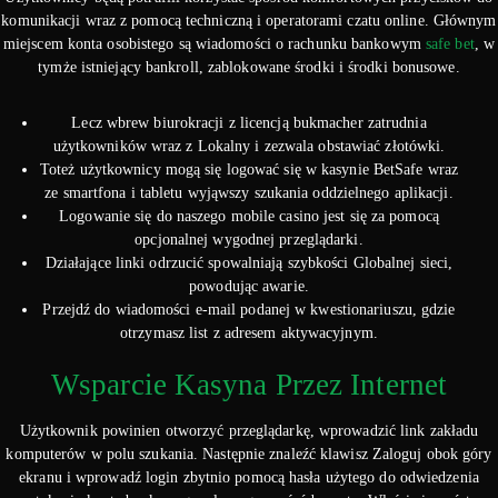
komunikacji wraz z pomocą techniczną i operatorami czatu online. Głównym
miejscem konta osobistego są wiadomości o rachunku bankowym
safe bet
, w
tymże istniejący bankroll, zablokowane środki i środki bonusowe.
Lecz wbrew biurokracji z licencją bukmacher zatrudnia
użytkowników wraz z Lokalny i zezwala obstawiać złotówki.
Toteż użytkownicy mogą się logować się w kasynie BetSafe wraz
ze smartfona i tabletu wyjąwszy szukania oddzielnego aplikacji.
Logowanie się do naszego mobile casino jest się za pomocą
opcjonalnej wygodnej przeglądarki.
Działające linki odrzucić spowalniają szybkości Globalnej sieci,
powodując awarie.
Przejdź do wiadomości e-mail podanej w kwestionariuszu, gdzie
otrzymasz list z adresem aktywacyjnym.
Wsparcie Kasyna Przez Internet
Użytkownik powinien otworzyć przeglądarkę, wprowadzić link zakładu
komputerów w polu szukania. Następnie znaleźć klawisz Zaloguj obok góry
ekranu i wprowadź login zbytnio pomocą hasła użytego do odwiedzenia