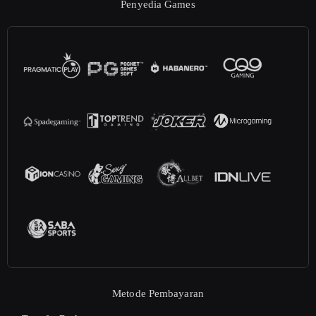
Penyedia Games
Metode Pembayaran