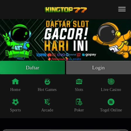
Beranda
Slot Online
Live Casino
Sportsbook
Arcade
Togel Online
Daftar
Login
Poker
Whatsapp
Home
Hot Games
Slots
Live Casino
Telegram
Sports
Arcade
Poker
Togel Online
Livechat