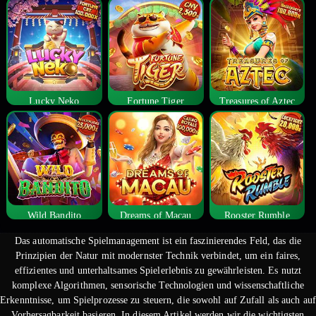
Lucky Neko
Fortune Tiger
Treasures of Aztec
Wild Bandito
Dreams of Macau
Rooster Rumble
Das automatische Spielmanagement ist ein faszinierendes Feld, das die
Prinzipien der Natur mit modernster Technik verbindet, um ein faires,
effizientes und unterhaltsames Spielerlebnis zu gewährleisten. Es nutzt
komplexe Algorithmen, sensorische Technologien und wissenschaftliche
Erkenntnisse, um Spielprozesse zu steuern, die sowohl auf Zufall als auch auf
Vorhersagbarkeit basieren. In diesem Artikel werden wir die wichtigsten