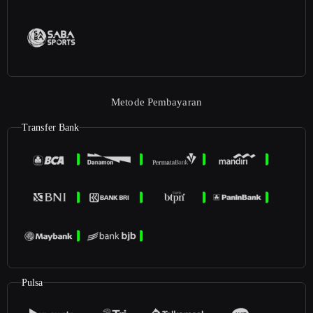
Metode Pembayaran
Transfer Bank
Pulsa