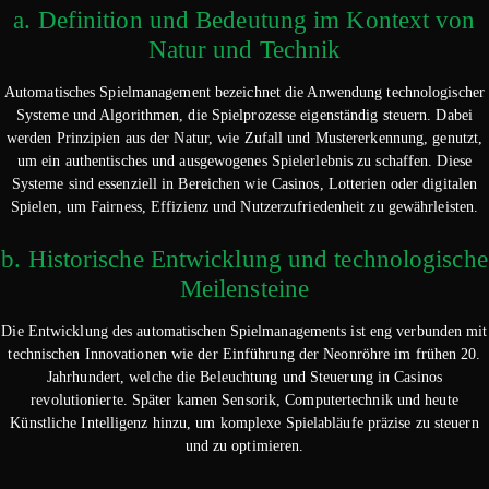
a. Definition und Bedeutung im Kontext von
Natur und Technik
Automatisches Spielmanagement bezeichnet die Anwendung technologischer
Systeme und Algorithmen, die Spielprozesse eigenständig steuern. Dabei
werden Prinzipien aus der Natur, wie Zufall und Mustererkennung, genutzt,
um ein authentisches und ausgewogenes Spielerlebnis zu schaffen. Diese
Systeme sind essenziell in Bereichen wie Casinos, Lotterien oder digitalen
Spielen, um Fairness, Effizienz und Nutzerzufriedenheit zu gewährleisten.
b. Historische Entwicklung und technologische
Meilensteine
Die Entwicklung des automatischen Spielmanagements ist eng verbunden mit
technischen Innovationen wie der Einführung der Neonröhre im frühen 20.
Jahrhundert, welche die Beleuchtung und Steuerung in Casinos
revolutionierte. Später kamen Sensorik, Computertechnik und heute
Künstliche Intelligenz hinzu, um komplexe Spielabläufe präzise zu steuern
und zu optimieren.