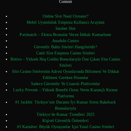
Content
Online Slot Nasıl Oynanır?
Mobil Uyumluluk Empieza Kullanıcı Arayüzü
Intobet Slot
Parimatch – Ekstra Bonuslar Veren İddialı Kumarhane
Anadolu Casino
Güvenilir Bahis Siteleri Hangileridir?
Canlı Slot Empieza Casino Siteleri
Betivo – Yüksek Hoş Geldin Bonuslarıyla Öne Çıkan Slot Casino
Siteleri
Slot Casino Sitelerinin Adresi Oyunlarında Bilinmesi Ve Dikkat
Edilmesi Gereken Hususlar
Sadece Güvenilir Ve Lisanslı Platformlar
Lucky Prevent – Yüksek Benefit Oranı Veren Kazançlı Kumar
Platformu
#1 Jackbit: Türkiye’nin Durante İyi Kumar Sitesi Rakeback
Bonuslarıyla
Türkiye’de Kumar Trendleri 2025
Kişisel Güvenlik Önlemleri
#3 Katsubet: Büyük Oynayanlar Için Yasal Casino Siteleri