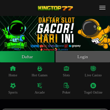
Beranda
Slot Online
Live Casino
Sportsbook
Arcade
Togel Online
Daftar
Login
Poker
Whatsapp
Home
Hot Games
Slots
Live Casino
Telegram
Sports
Arcade
Poker
Togel Online
Livechat