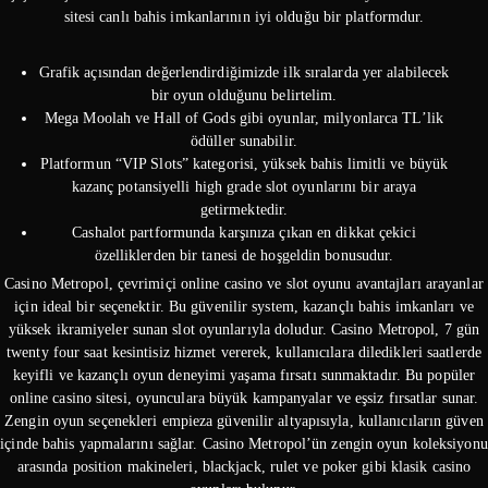
sitesi canlı bahis imkanlarının iyi olduğu bir platformdur.
Grafik açısından değerlendirdiğimizde ilk sıralarda yer alabilecek
bir oyun olduğunu belirtelim.
Mega Moolah ve Hall of Gods gibi oyunlar, milyonlarca TL’lik
ödüller sunabilir.
Platformun “VIP Slots” kategorisi, yüksek bahis limitli ve büyük
kazanç potansiyelli high grade slot oyunlarını bir araya
getirmektedir.
Cashalot partformunda karşınıza çıkan en dikkat çekici
özelliklerden bir tanesi de hoşgeldin bonusudur.
Casino Metropol, çevrimiçi online casino ve slot oyunu avantajları arayanlar
için ideal bir seçenektir. Bu güvenilir system, kazançlı bahis imkanları ve
yüksek ikramiyeler sunan slot oyunlarıyla doludur. Casino Metropol, 7 gün
twenty four saat kesintisiz hizmet vererek, kullanıcılara diledikleri saatlerde
keyifli ve kazançlı oyun deneyimi yaşama fırsatı sunmaktadır. Bu popüler
online casino sitesi, oyunculara büyük kampanyalar ve eşsiz fırsatlar sunar.
Zengin oyun seçenekleri empieza güvenilir altyapısıyla, kullanıcıların güven
içinde bahis yapmalarını sağlar. Casino Metropol’ün zengin oyun koleksiyonu
arasında position makineleri, blackjack, rulet ve poker gibi klasik casino