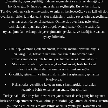
güvenilirlik, oyun çeşitliliği, ödeme seçenekleri ve müşteri desteği gibi
faktörler göz önünde bulundurularak seçilmiştir. Bu rehberimizde,
Türkiye’deki en karlı online casino oyunlarını keşfedeceğiz ve en kaliteli slot
oyunlarını sizler için derledik. Slot makineleri, casino severlerin vazgeçilmez
oyunları arasında yer almaktadır. Online slot oyunları, geleneksel
casinolardaki oyunlara göre birçok avantaj sunar. Online casinoda
oynadığınızda, herhangi bir yere gitmeniz gerekmez ve istediğiniz zaman
oynayabilirsiniz.
OneStep Gambling establishment, müşteri memnuniyetine büyük
bir vurgu ile, haftanın her günü ve günün the woman saati
hizmet veren deneyimli bir müşteri hizmetleri ekibine sahiptir.
Slot casino siteleri içinde öne çıkan Sultanbet, hızlı bir kayıt
süreci ile kullanıcılarına anında erişim imkanı sağlar.
Öncelikle, güvenilir ve lisanslı slot siteleri araştırması yapmanızı
öneriyoruz.
Kullanıcılar genellikle kayıt sırasında karşılaştıkları sorunlar
nedeniyle bahis oynamaktan endişe duyabilirler.
Türkçe dahil 45 dile yakın hizmet veriyor olması da çok geniş bir oyuncu
kitlesine hitap etmesine önayak olmuştur. Mobil uygulaması da olması sitenin
çok tercih edilen bir site olmasında öncülük yapmıştır. Kazanmak ve