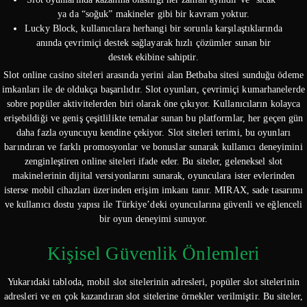
ya da “soğuk” makineler gibi bir kavram yoktur.
Lucky Block, kullanıcılara herhangi bir sorunla karşılaştıklarında
anında çevrimiçi destek sağlayarak hızlı çözümler sunan bir
destek ekibine sahiptir.
Slot online casino siteleri arasında yerini alan Betbaba sitesi sunduğu ödeme
imkanları ile de oldukça başarılıdır. Slot oyunları, çevrimiçi kumarhanelerde
sobre popüler aktivitelerden biri olarak öne çıkıyor. Kullanıcıların kolayca
erişebildiği ve geniş çeşitlilikte temalar sunan bu platformlar, her geçen gün
daha fazla oyuncuyu kendine çekiyor. Slot siteleri terimi, bu oyunları
barındıran ve farklı promosyonlar ve bonuslar sunarak kullanıcı deneyimini
zenginleştiren online siteleri ifade eder. Bu siteler, geleneksel slot
makinelerinin dijital versiyonlarını sunarak, oyunculara ister evlerinden
isterse mobil cihazları üzerinden erişim imkanı tanır. MIRAX, sade tasarımı
ve kullanıcı dostu yapısı ile Türkiye’deki oyuncularına güvenli ve eğlenceli
bir oyun deneyimi sunuyor.
Kişisel Güvenlik Önlemleri
Yukarıdaki tabloda, mobil slot sitelerinin adresleri, popüler slot sitelerinin
adresleri ve en çok kazandıran slot sitelerine örnekler verilmiştir. Bu siteler,