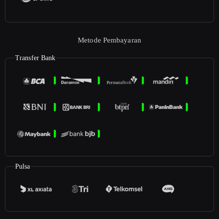
Metode Pembayaran
Transfer Bank
Pulsa