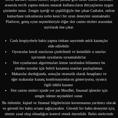
arasında tercih yapma imkanı sunarak kullanıcıların ihtiyaçlarına uygun
çözümler sunar. Zengin içeriği ve çeşitliliğiyle öne çıkan Cashalot, online
kumarhane tutkunlarına nefes kesici bir oyun deneyimi sunmaktadır.
Platform, geniş oyun seçenekleriyle diğer slot casino siteleri arasından
sıyrılarak öne çıkar.
Canlı krupiyelerle bahis yapma imkanı sayesinde anlık kazançlar
elde edilebilir.
Oyuncular kendi sınırlarını çizebilmeli ve kesinlikle u sınırlar
içerisinde oyunlarını oynamalıdırlar.
Slot oyunlarının algoritmaları kimse tarafından bilinemez bu
yüzden oyunlar için belirli kazanma oranları paylaşılamaz.
Makaralar durduğunda, sonuçlar otomatik olarak hesaplanır ve
eğer makaralar kazanç kombinasyonlarını gösteriyorsa, oyuncu
ilgili ödülü kazanır.
Slot casino siteleri içinde yer joe MostBet, finansal işlemler için
zengin ödeme seçenekleri sunar.
Bu önlemler, kişisel ve finansal bilgilerinizin korunmasına yardımcı olacak
ve güvenli bir bahis ortamı sağlayacaktır. Güvenli bir bahis deneyimi için,
sitenin yasal olup olmadığını kontrol etmek önemlidir. Bahis sitelerinde