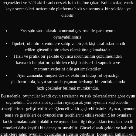
seçenekleri ve 7/24 aktif canlı destek hattı ile öne çıkar. Kullanıcılar, esnek
kayıt seçenekleri neticesinde platforma hızlı ve sorunsuz bir şekilde üye
olabilir.
Freespin satın alarak ta normal çevirme ile para oyunu
oynayabilirsiniz.
Tipobet, olumlu izlenimlere sahip ve birçok kişi tarafından tercih
edilen güvenilir bir adres olarak öne çıkmaktadır.
Hızlı ve pratik bir şekilde oyuncu sorunlarının çözülmesinden
kaynaklı bu platforma binlerce kişi bahislerini yapmakta ve
memnuniyetlerini dile getirmektediler.
Aynı zamanda, müşteri destek ekibinin hidup rol oynadığı
platformlarda, kayıt sırasında yaşanan herhangi bir zorluk anında
hızlı çözümler bulmak mümkündür.
Bu nedenle, oyuncular kendi oyun tarzlarına ve risk toleranslarına göre oyun
seçmelidir. Ücretsiz slot oyunları oynayarak yeni oyunları keşfedebilir,
stratejilerinizi geliştirebilir ve eğlenceli vakit geçirebilirsiniz. Ayrıca, oyunun
tema ve grafikleri de oyuncuların tercihlerini etkileyebilir. Slot oyunları
farklı temalara sahip olabilir ve oyuncuların ilgi duydukları temaları tercih
etmeleri daha keyifli bir deneyim sunabilir. Görsel olarak çekici ve kaliteli
grafiklere sahip oyunlar, oyuncuların ilgisini çekebilir. Bonusları kullanırken,